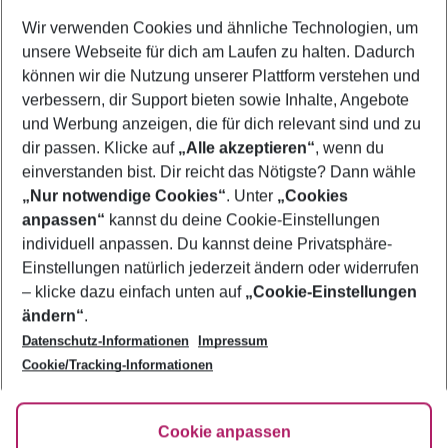
Wer wird verreisen
Wir verwenden Cookies und ähnliche Technologien, um
2 Erwachsene
Keine Kinder
unsere Webseite für dich am Laufen zu halten. Dadurch
können wir die Nutzung unserer Plattform verstehen und
Mehr Filter anzeigen
verbessern, dir Support bieten sowie Inhalte, Angebote
und Werbung anzeigen, die für dich relevant sind und zu
dir passen. Klicke auf
„Alle akzeptieren“
, wenn du
einverstanden bist. Dir reicht das Nötigste? Dann wähle
„Nur notwendige Cookies“
. Unter
„Cookies
anpassen“
kannst du deine Cookie-Einstellungen
Footer
Footer navigation
individuell anpassen. Du kannst deine Privatsphäre-
Über uns
Einstellungen natürlich jederzeit ändern oder widerrufen
AGB
– klicke dazu einfach unten auf
„Cookie-Einstellungen
Service & Hilfe
Bestpreisgarantie
ändern“
.
Datenschutz-Informationen
Impressum
Agenturbetreuung
Cookie-Einstellungen ändern
Folge uns
Barrierefreies Reisen
Cookie/Tracking-Informationen
Cookie-Richtlinie
Check-in
Datenschutz
FAQ
Fakten
Cookie anpassen
HanseMerkur Reiseversicherung
Flexibel buchen