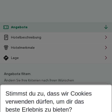
Angebote
Hotelbeschreibung
Hotelmerkmale
Lage
Angebote filtern
Ändern Sie Ihre Kriterien nach Ihren Wünschen
Wähle deinen Abflughafen
Beliebiger Abflughafen
Stimmst du zu, dass wir Cookies
verwenden dürfen, um dir das
Wähle deinen Reisezeitraum
09.08.26
–
07.08.27
5-8 Nächte
beste Erlebnis zu bieten?