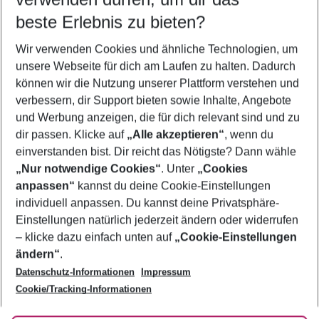
11.08.26
–
09.08.27
5-8 Nächte
beste Erlebnis zu bieten?
Wer wird verreisen
Wir verwenden Cookies und ähnliche Technologien, um
2 Erwachsene
Keine Kinder
unsere Webseite für dich am Laufen zu halten. Dadurch
können wir die Nutzung unserer Plattform verstehen und
Mehr Filter anzeigen
verbessern, dir Support bieten sowie Inhalte, Angebote
und Werbung anzeigen, die für dich relevant sind und zu
dir passen. Klicke auf
„Alle akzeptieren“
, wenn du
einverstanden bist. Dir reicht das Nötigste? Dann wähle
„Nur notwendige Cookies“
. Unter
„Cookies
anpassen“
kannst du deine Cookie-Einstellungen
Footer
Footer navigation
individuell anpassen. Du kannst deine Privatsphäre-
Über uns
Einstellungen natürlich jederzeit ändern oder widerrufen
AGB
– klicke dazu einfach unten auf
„Cookie-Einstellungen
Service & Hilfe
Bestpreisgarantie
ändern“
.
Datenschutz-Informationen
Impressum
Agenturbetreuung
Cookie-Einstellungen ändern
Folge uns
Barrierefreies Reisen
Cookie/Tracking-Informationen
Cookie-Richtlinie
Check-in
Datenschutz