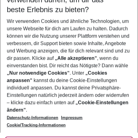
08.08.26
–
06.08.27
5-8 Nächte
beste Erlebnis zu bieten?
Wer wird verreisen
Wir verwenden Cookies und ähnliche Technologien, um
2 Erwachsene
Keine Kinder
unsere Webseite für dich am Laufen zu halten. Dadurch
können wir die Nutzung unserer Plattform verstehen und
Mehr Filter anzeigen
verbessern, dir Support bieten sowie Inhalte, Angebote
und Werbung anzeigen, die für dich relevant sind und zu
dir passen. Klicke auf
„Alle akzeptieren“
, wenn du
einverstanden bist. Dir reicht das Nötigste? Dann wähle
„Nur notwendige Cookies“
. Unter
„Cookies
anpassen“
kannst du deine Cookie-Einstellungen
Footer
Footer navigation
individuell anpassen. Du kannst deine Privatsphäre-
Über uns
Einstellungen natürlich jederzeit ändern oder widerrufen
AGB
– klicke dazu einfach unten auf
„Cookie-Einstellungen
Service & Hilfe
Bestpreisgarantie
ändern“
.
Datenschutz-Informationen
Impressum
Agenturbetreuung
Cookie-Einstellungen ändern
Folge uns
Barrierefreies Reisen
Cookie/Tracking-Informationen
Cookie-Richtlinie
Check-in
Datenschutz