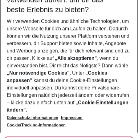
10.08.26
–
08.08.27
5-8 Nächte
beste Erlebnis zu bieten?
Wer wird verreisen
Wir verwenden Cookies und ähnliche Technologien, um
2 Erwachsene
Keine Kinder
unsere Webseite für dich am Laufen zu halten. Dadurch
können wir die Nutzung unserer Plattform verstehen und
Mehr Filter anzeigen
verbessern, dir Support bieten sowie Inhalte, Angebote
und Werbung anzeigen, die für dich relevant sind und zu
dir passen. Klicke auf
„Alle akzeptieren“
, wenn du
einverstanden bist. Dir reicht das Nötigste? Dann wähle
„Nur notwendige Cookies“
. Unter
„Cookies
anpassen“
kannst du deine Cookie-Einstellungen
Footer
Footer navigation
individuell anpassen. Du kannst deine Privatsphäre-
Über uns
Einstellungen natürlich jederzeit ändern oder widerrufen
AGB
– klicke dazu einfach unten auf
„Cookie-Einstellungen
Service & Hilfe
Bestpreisgarantie
ändern“
.
Datenschutz-Informationen
Impressum
Agenturbetreuung
Cookie-Einstellungen ändern
Folge uns
Barrierefreies Reisen
Cookie/Tracking-Informationen
Cookie-Richtlinie
Check-in
Datenschutz