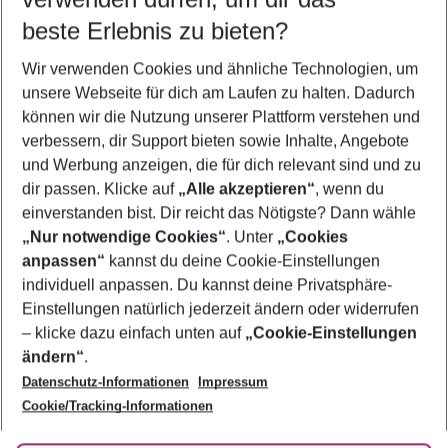
09.08.26
–
07.08.27
5-8 Nächte
beste Erlebnis zu bieten?
Wer wird verreisen
Wir verwenden Cookies und ähnliche Technologien, um
2 Erwachsene
Keine Kinder
unsere Webseite für dich am Laufen zu halten. Dadurch
können wir die Nutzung unserer Plattform verstehen und
Mehr Filter anzeigen
verbessern, dir Support bieten sowie Inhalte, Angebote
und Werbung anzeigen, die für dich relevant sind und zu
dir passen. Klicke auf
„Alle akzeptieren“
, wenn du
einverstanden bist. Dir reicht das Nötigste? Dann wähle
„Nur notwendige Cookies“
. Unter
„Cookies
anpassen“
kannst du deine Cookie-Einstellungen
Footer
Footer navigation
individuell anpassen. Du kannst deine Privatsphäre-
Über uns
Einstellungen natürlich jederzeit ändern oder widerrufen
AGB
– klicke dazu einfach unten auf
„Cookie-Einstellungen
Service & Hilfe
Bestpreisgarantie
ändern“
.
Datenschutz-Informationen
Impressum
Agenturbetreuung
Cookie-Einstellungen ändern
Folge uns
Barrierefreies Reisen
Cookie/Tracking-Informationen
Cookie-Richtlinie
Check-in
Datenschutz