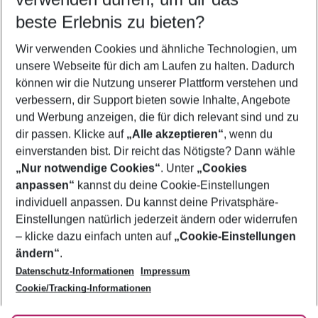
11.08.26
–
09.08.27
5-8 Nächte
beste Erlebnis zu bieten?
Wer wird verreisen
Wir verwenden Cookies und ähnliche Technologien, um
2 Erwachsene
Keine Kinder
unsere Webseite für dich am Laufen zu halten. Dadurch
können wir die Nutzung unserer Plattform verstehen und
Mehr Filter anzeigen
verbessern, dir Support bieten sowie Inhalte, Angebote
und Werbung anzeigen, die für dich relevant sind und zu
dir passen. Klicke auf
„Alle akzeptieren“
, wenn du
einverstanden bist. Dir reicht das Nötigste? Dann wähle
„Nur notwendige Cookies“
. Unter
„Cookies
anpassen“
kannst du deine Cookie-Einstellungen
Footer
Footer navigation
individuell anpassen. Du kannst deine Privatsphäre-
Über uns
Einstellungen natürlich jederzeit ändern oder widerrufen
AGB
– klicke dazu einfach unten auf
„Cookie-Einstellungen
Service & Hilfe
Bestpreisgarantie
ändern“
.
Datenschutz-Informationen
Impressum
Agenturbetreuung
Cookie-Einstellungen ändern
Folge uns
Barrierefreies Reisen
Cookie/Tracking-Informationen
Cookie-Richtlinie
Check-in
Datenschutz