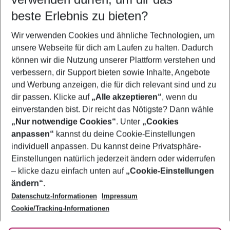
10.08.26
–
08.08.27
5-8 Nächte
beste Erlebnis zu bieten?
Wer wird verreisen
Wir verwenden Cookies und ähnliche Technologien, um
2 Erwachsene
Keine Kinder
unsere Webseite für dich am Laufen zu halten. Dadurch
können wir die Nutzung unserer Plattform verstehen und
Mehr Filter anzeigen
verbessern, dir Support bieten sowie Inhalte, Angebote
und Werbung anzeigen, die für dich relevant sind und zu
dir passen. Klicke auf
„Alle akzeptieren“
, wenn du
einverstanden bist. Dir reicht das Nötigste? Dann wähle
„Nur notwendige Cookies“
. Unter
„Cookies
anpassen“
kannst du deine Cookie-Einstellungen
Footer
Footer navigation
individuell anpassen. Du kannst deine Privatsphäre-
Über uns
Einstellungen natürlich jederzeit ändern oder widerrufen
AGB
– klicke dazu einfach unten auf
„Cookie-Einstellungen
Service & Hilfe
Bestpreisgarantie
ändern“
.
Datenschutz-Informationen
Impressum
Agenturbetreuung
Cookie-Einstellungen ändern
Folge uns
Barrierefreies Reisen
Cookie/Tracking-Informationen
Cookie-Richtlinie
Check-in
Datenschutz