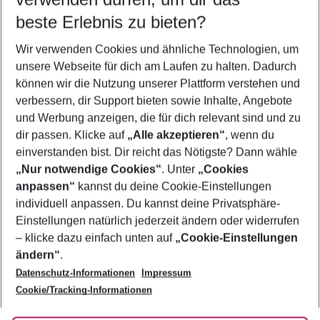
09.08.26
–
07.08.27
5-8 Nächte
beste Erlebnis zu bieten?
Wer wird verreisen
Wir verwenden Cookies und ähnliche Technologien, um
2 Erwachsene
Keine Kinder
unsere Webseite für dich am Laufen zu halten. Dadurch
können wir die Nutzung unserer Plattform verstehen und
Mehr Filter anzeigen
verbessern, dir Support bieten sowie Inhalte, Angebote
und Werbung anzeigen, die für dich relevant sind und zu
dir passen. Klicke auf
„Alle akzeptieren“
, wenn du
einverstanden bist. Dir reicht das Nötigste? Dann wähle
„Nur notwendige Cookies“
. Unter
„Cookies
anpassen“
kannst du deine Cookie-Einstellungen
Footer
Footer navigation
individuell anpassen. Du kannst deine Privatsphäre-
Über uns
Einstellungen natürlich jederzeit ändern oder widerrufen
AGB
– klicke dazu einfach unten auf
„Cookie-Einstellungen
Service & Hilfe
Bestpreisgarantie
ändern“
.
Datenschutz-Informationen
Impressum
Agenturbetreuung
Cookie-Einstellungen ändern
Folge uns
Barrierefreies Reisen
Cookie/Tracking-Informationen
Cookie-Richtlinie
Check-in
Datenschutz