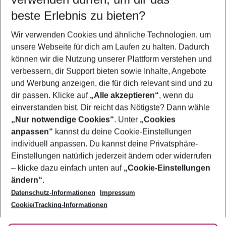
12.08.26
–
10.08.27
5-8 Nächte
beste Erlebnis zu bieten?
Wer wird verreisen
Wir verwenden Cookies und ähnliche Technologien, um
2 Erwachsene
Keine Kinder
unsere Webseite für dich am Laufen zu halten. Dadurch
können wir die Nutzung unserer Plattform verstehen und
Mehr Filter anzeigen
verbessern, dir Support bieten sowie Inhalte, Angebote
und Werbung anzeigen, die für dich relevant sind und zu
dir passen. Klicke auf
„Alle akzeptieren“
, wenn du
einverstanden bist. Dir reicht das Nötigste? Dann wähle
„Nur notwendige Cookies“
. Unter
„Cookies
anpassen“
kannst du deine Cookie-Einstellungen
Footer
Footer navigation
individuell anpassen. Du kannst deine Privatsphäre-
Über uns
Einstellungen natürlich jederzeit ändern oder widerrufen
AGB
– klicke dazu einfach unten auf
„Cookie-Einstellungen
Service & Hilfe
Bestpreisgarantie
ändern“
.
Datenschutz-Informationen
Impressum
Agenturbetreuung
Cookie-Einstellungen ändern
Folge uns
Barrierefreies Reisen
Cookie/Tracking-Informationen
Cookie-Richtlinie
Check-in
Datenschutz