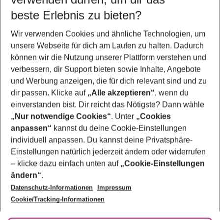
07.08.26
–
05.08.27
5-8 Nächte
beste Erlebnis zu bieten?
Wer wird verreisen
Wir verwenden Cookies und ähnliche Technologien, um
2 Erwachsene
Keine Kinder
unsere Webseite für dich am Laufen zu halten. Dadurch
können wir die Nutzung unserer Plattform verstehen und
Mehr Filter anzeigen
verbessern, dir Support bieten sowie Inhalte, Angebote
und Werbung anzeigen, die für dich relevant sind und zu
dir passen. Klicke auf
„Alle akzeptieren“
, wenn du
einverstanden bist. Dir reicht das Nötigste? Dann wähle
„Nur notwendige Cookies“
. Unter
„Cookies
anpassen“
kannst du deine Cookie-Einstellungen
Footer
Footer navigation
individuell anpassen. Du kannst deine Privatsphäre-
Über uns
Einstellungen natürlich jederzeit ändern oder widerrufen
AGB
– klicke dazu einfach unten auf
„Cookie-Einstellungen
Service & Hilfe
Bestpreisgarantie
ändern“
.
Datenschutz-Informationen
Impressum
Agenturbetreuung
Cookie-Einstellungen ändern
Folge uns
Barrierefreies Reisen
Cookie/Tracking-Informationen
Cookie-Richtlinie
Check-in
Datenschutz