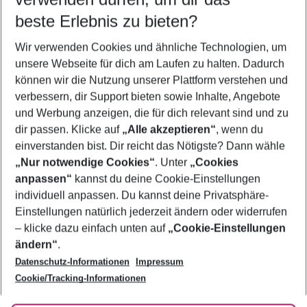
10.08.26
–
08.08.27
5-8 Nächte
beste Erlebnis zu bieten?
Wer wird verreisen
Wir verwenden Cookies und ähnliche Technologien, um
2 Erwachsene
Keine Kinder
unsere Webseite für dich am Laufen zu halten. Dadurch
können wir die Nutzung unserer Plattform verstehen und
Mehr Filter anzeigen
verbessern, dir Support bieten sowie Inhalte, Angebote
und Werbung anzeigen, die für dich relevant sind und zu
dir passen. Klicke auf
„Alle akzeptieren“
, wenn du
einverstanden bist. Dir reicht das Nötigste? Dann wähle
„Nur notwendige Cookies“
. Unter
„Cookies
anpassen“
kannst du deine Cookie-Einstellungen
Footer
Footer navigation
individuell anpassen. Du kannst deine Privatsphäre-
Über uns
Einstellungen natürlich jederzeit ändern oder widerrufen
AGB
– klicke dazu einfach unten auf
„Cookie-Einstellungen
Service & Hilfe
Bestpreisgarantie
ändern“
.
Datenschutz-Informationen
Impressum
Agenturbetreuung
Cookie-Einstellungen ändern
Folge uns
Barrierefreies Reisen
Cookie/Tracking-Informationen
Cookie-Richtlinie
Check-in
Datenschutz