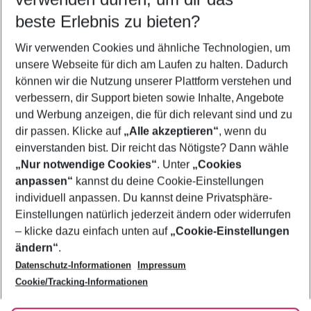
11.08.26
–
09.08.27
5-8 Nächte
beste Erlebnis zu bieten?
Wer wird verreisen
Wir verwenden Cookies und ähnliche Technologien, um
2 Erwachsene
Keine Kinder
unsere Webseite für dich am Laufen zu halten. Dadurch
können wir die Nutzung unserer Plattform verstehen und
Mehr Filter anzeigen
verbessern, dir Support bieten sowie Inhalte, Angebote
und Werbung anzeigen, die für dich relevant sind und zu
dir passen. Klicke auf
„Alle akzeptieren“
, wenn du
einverstanden bist. Dir reicht das Nötigste? Dann wähle
„Nur notwendige Cookies“
. Unter
„Cookies
anpassen“
kannst du deine Cookie-Einstellungen
Footer
Footer navigation
individuell anpassen. Du kannst deine Privatsphäre-
Über uns
Einstellungen natürlich jederzeit ändern oder widerrufen
AGB
– klicke dazu einfach unten auf
„Cookie-Einstellungen
Service & Hilfe
Bestpreisgarantie
ändern“
.
Datenschutz-Informationen
Impressum
Agenturbetreuung
Cookie-Einstellungen ändern
Folge uns
Barrierefreies Reisen
Cookie/Tracking-Informationen
Cookie-Richtlinie
Check-in
Datenschutz