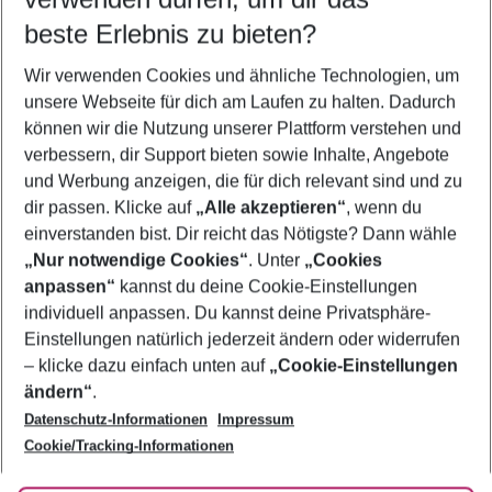
08.08.26
–
06.08.27
5-8 Nächte
beste Erlebnis zu bieten?
Wer wird verreisen
Wir verwenden Cookies und ähnliche Technologien, um
2 Erwachsene
Keine Kinder
unsere Webseite für dich am Laufen zu halten. Dadurch
können wir die Nutzung unserer Plattform verstehen und
Mehr Filter anzeigen
verbessern, dir Support bieten sowie Inhalte, Angebote
und Werbung anzeigen, die für dich relevant sind und zu
dir passen. Klicke auf
„Alle akzeptieren“
, wenn du
einverstanden bist. Dir reicht das Nötigste? Dann wähle
„Nur notwendige Cookies“
. Unter
„Cookies
anpassen“
kannst du deine Cookie-Einstellungen
Footer
Footer navigation
individuell anpassen. Du kannst deine Privatsphäre-
Über uns
Einstellungen natürlich jederzeit ändern oder widerrufen
AGB
– klicke dazu einfach unten auf
„Cookie-Einstellungen
Service & Hilfe
Bestpreisgarantie
ändern“
.
Datenschutz-Informationen
Impressum
Agenturbetreuung
Cookie-Einstellungen ändern
Folge uns
Barrierefreies Reisen
Cookie/Tracking-Informationen
Cookie-Richtlinie
Check-in
Datenschutz