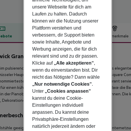
unsere Webseite für dich am
Laufen zu halten. Dadurch
können wir die Nutzung unserer
Plattform verstehen und
verbessern, dir Support bieten
ebote
Hotelbeschreibung
Hotelmerkmale
sowie Inhalte, Angebote und
lbeschreibung
Werbung anzeigen, die für dich
ick Grand-Place Brussels
relevant sind und zu dir passen.
Klicke auf
„Alle akzeptieren“
,
 im pulsierenden Herzen von Brüssel gelegen, empfängt dieses elegant
wenn du einverstanden bist. Dir
üsseler Hauptbahnhof. Es ist auch weniger als 150 Meter vom Square C
reicht das Nötigste? Dann wähle
nommiertesten Restaurants der Stadt. Das hoteleigene Restaurant servier
„Nur notwendige Cookies“
.
für einen kühlen Cocktail mit herrlichem Blick auf den Grand Palace die
Unter
„Cookies anpassen“
in der Pianobar bei ein paar Drinks und herrlicher Musik entspannen. Die
kannst du deine Cookie-
, Dekorationen, Betten und renovierte Badezimmer.
Einstellungen individuell
anpassen. Du kannst deine
merbeschreibung
Privatsphäre-Einstellungen
natürlich jederzeit ändern oder
llstühle geeignet: nein Barrierefreies Badezimmer: nein WLAN-Internetzu