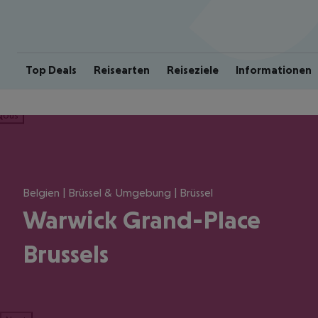
Top Deals
Reisearten
Reiseziele
Informationen
ious
Belgien | Brüssel & Umgebung | Brüssel
Warwick Grand-Place
Brussels