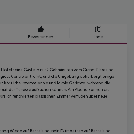
Bewertungen
Lage
e Hotel seine Gäste in nur 2 Gehminuten vom Grand-Place und
ongress Centre entfernt, und die Umgebung beherbergt einige
t köstliche internationale und lokale Gerichte, während die
 Bar auf der Terrasse aufsuchen können. Am Abend können die
 kürzlich renovierten klassischen Zimmer verfügen über neue
gang Wiege auf Bestellung: nein Extrabetten auf Bestellung: