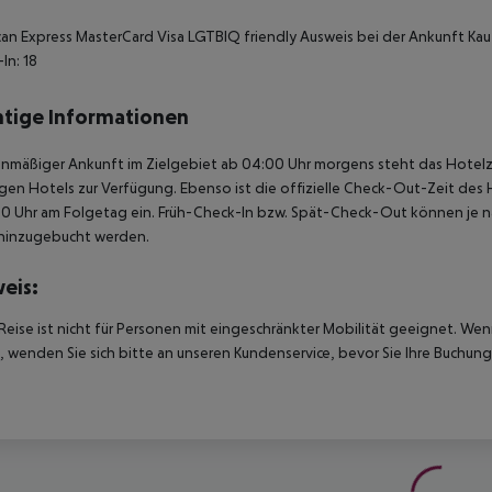
an Express MasterCard Visa LGTBIQ friendly Ausweis bei der Ankunft Kaut
In: 18
tige Informationen
anmäßiger Ankunft im Zielgebiet ab 04:00 Uhr morgens steht das Hotelz
igen Hotels zur Verfügung. Ebenso ist die offizielle Check-Out-Zeit des 
00 Uhr am Folgetag ein. Früh-Check-In bzw. Spät-Check-Out können je n
hinzugebucht werden.
eis:
Reise ist nicht für Personen mit eingeschränkter Mobilität geeignet. We
 wenden Sie sich bitte an unseren Kundenservice, bevor Sie Ihre Buchung