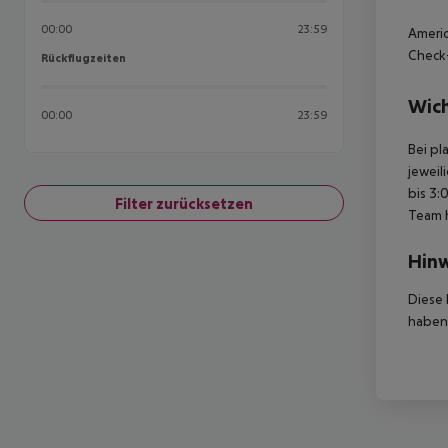
00:00
23:59
Americ
Check-
Rückflugzeiten
Rückflugzeiten
Wich
00:00
23:59
Bei pl
jeweil
bis 3:
Filter zurücksetzen
Team 
Hinw
Diese 
haben,