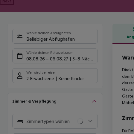
Next
Wähle deinen Abflughafen
Ang
Beliebiger Abflughafen
Hote
Wähle deinen Reisezeitraum
Warw
08.08.26
–
06.08.27
5-8 Nächte
Direkt
Wer wird verreisen
dem Br
2 Erwachsene
Keine Kinder
der re
Gäste 
Gäste 
Zimmer & Verpflegung
Möbel
Zim
Zimmertypen wählen
Für Ro