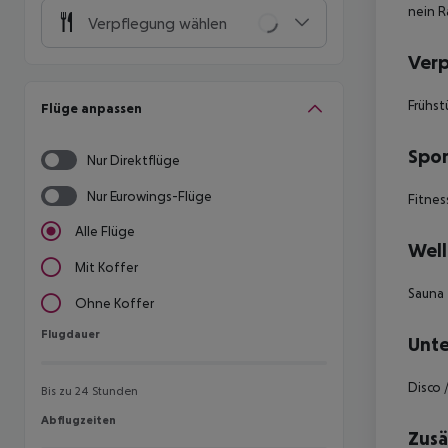
nein R
Verpflegung wählen
Ver
Frühst
Flüge anpassen
Spor
Nur Direktflüge
Nur Eurowings-Flüge
Fitness
Alle Flüge
Well
Mit Koffer
Sauna
Ohne Koffer
Flugdauer
Flugdauer
Unte
Disco 
Bis zu 24 Stunden
Abflugzeiten
Abflugzeiten
Zusä