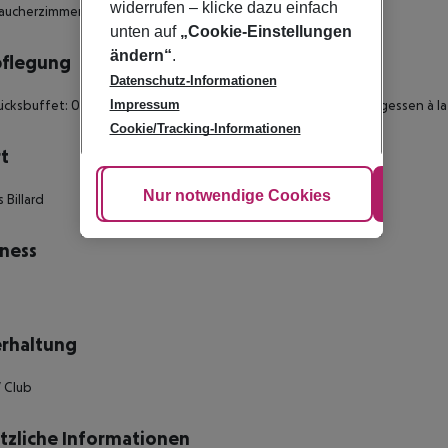
widerrufen – klicke dazu einfach
aucherzimmer: nein Anzahl der Schlafzimmer: 1
unten auf
„Cookie-Einstellungen
ändern“
.
pflegung
Datenschutz-Informationen
ücksbuffet: 08:00:00 - 11:30:00 Kontinentales Frühstück Mittagessen à la
Impressum
Cookie/Tracking-Informationen
t
Cookie anpassen
Nur notwendige Cookies
Alle
 Billard
ness
rhaltung
/ Club
tzliche Informationen