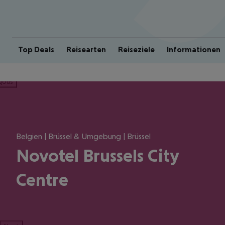
Top Deals
Reisearten
Reiseziele
Informationen
ious
Belgien | Brüssel & Umgebung | Brüssel
Novotel Brussels City
Centre