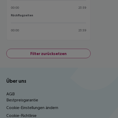
00:00
23:59
Rückflugzeiten
Rückflugzeiten
00:00
23:59
Filter zurücksetzen
Footer
Footer navigation
Über uns
AGB
Bestpreisgarantie
Cookie-Einstellungen ändern
Cookie-Richtlinie