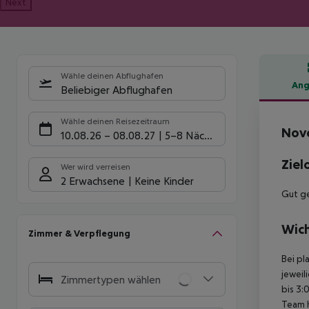
Next
Wähle deinen Abflughafen
Ang
Beliebiger Abflughafen
Hote
Wähle deinen Reisezeitraum
Novo
10.08.26
–
08.08.27
5-8 Nächte
Ziel
Wer wird verreisen
2 Erwachsene
Keine Kinder
Gut ge
Wich
Zimmer & Verpflegung
Bei pl
jeweil
Zimmertypen wählen
bis 3:
Team 