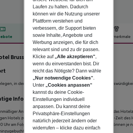
Laufen zu halten. Dadurch
können wir die Nutzung unserer
Plattform verstehen und
verbessern, dir Support bieten
sowie Inhalte, Angebote und
ebote
Hotelbeschreibung
Hotelmerkmale
Werbung anzeigen, die für dich
lbeschreibung
relevant sind und zu dir passen.
tel Brussels City Centre
Klicke auf
„Alle akzeptieren“
,
wenn du einverstanden bist. Dir
ort
reicht das Nötigste? Dann wähle
„Nur notwendige Cookies“
.
legen, in der Nähe von Läden, Restaurants und lokalen Sehenswürdigkei
Unter
„Cookies anpassen“
kannst du deine Cookie-
tige Informationen
Einstellungen individuell
anpassen. Du kannst deine
anmäßiger Ankunft im Zielgebiet ab 04:00 Uhr morgens steht das Hotelz
Privatsphäre-Einstellungen
igen Hotels zur Verfügung. Ebenso ist die offizielle Check-Out-Zeit des 
natürlich jederzeit ändern oder
00 Uhr am Folgetag ein. Früh-Check-In bzw. Spät-Check-Out können je n
widerrufen – klicke dazu einfach
hinzugebucht werden.