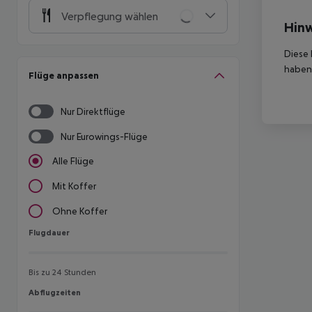
Verpflegung wählen
Hinw
Diese 
haben,
Flüge anpassen
Nur Direktflüge
Nur Eurowings-Flüge
Alle Flüge
Mit Koffer
Ohne Koffer
Flugdauer
Flugdauer
Bis zu 24 Stunden
Abflugzeiten
Abflugzeiten