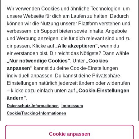
Wer wird verreisen
Wir verwenden Cookies und ähnliche Technologien, um
2 Erwachsene
Keine Kinder
unsere Webseite für dich am Laufen zu halten. Dadurch
können wir die Nutzung unserer Plattform verstehen und
Mehr Filter anzeigen
verbessern, dir Support bieten sowie Inhalte, Angebote
und Werbung anzeigen, die für dich relevant sind und zu
dir passen. Klicke auf
„Alle akzeptieren“
, wenn du
einverstanden bist. Dir reicht das Nötigste? Dann wähle
„Nur notwendige Cookies“
. Unter
„Cookies
anpassen“
kannst du deine Cookie-Einstellungen
Footer
Footer navigation
individuell anpassen. Du kannst deine Privatsphäre-
Über uns
Einstellungen natürlich jederzeit ändern oder widerrufen
AGB
– klicke dazu einfach unten auf
„Cookie-Einstellungen
Service & Hilfe
Bestpreisgarantie
ändern“
.
Datenschutz-Informationen
Impressum
Agenturbetreuung
Cookie-Einstellungen ändern
Folge uns
Barrierefreies Reisen
Cookie/Tracking-Informationen
Cookie-Richtlinie
Check-in
Datenschutz
FAQ
Fakten
Cookie anpassen
HanseMerkur Reiseversicherung
Flexibel buchen