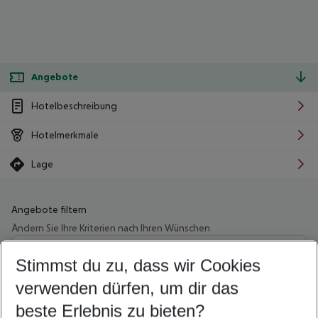
Angebote
Hotelbeschreibung
Hotelmerkmale
Lage
Angebote filtern
Ändern Sie Ihre Kriterien nach Ihren Wünschen
Wähle deinen Abflughafen
Beliebiger Abflughafen
Stimmst du zu, dass wir Cookies
verwenden dürfen, um dir das
Wähle deinen Reisezeitraum
09.08.26
–
07.08.27
5-8 Nächte
beste Erlebnis zu bieten?