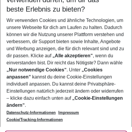
12.08.26
–
10.08.27
5-8 Nächte
beste Erlebnis zu bieten?
Wer wird verreisen
Wir verwenden Cookies und ähnliche Technologien, um
2 Erwachsene
Keine Kinder
unsere Webseite für dich am Laufen zu halten. Dadurch
können wir die Nutzung unserer Plattform verstehen und
Mehr Filter anzeigen
verbessern, dir Support bieten sowie Inhalte, Angebote
und Werbung anzeigen, die für dich relevant sind und zu
dir passen. Klicke auf
„Alle akzeptieren“
, wenn du
einverstanden bist. Dir reicht das Nötigste? Dann wähle
„Nur notwendige Cookies“
. Unter
„Cookies
anpassen“
kannst du deine Cookie-Einstellungen
Footer
Footer navigation
individuell anpassen. Du kannst deine Privatsphäre-
Über uns
Einstellungen natürlich jederzeit ändern oder widerrufen
AGB
– klicke dazu einfach unten auf
„Cookie-Einstellungen
Service & Hilfe
Bestpreisgarantie
ändern“
.
Datenschutz-Informationen
Impressum
Agenturbetreuung
Cookie-Einstellungen ändern
Folge uns
Barrierefreies Reisen
Cookie/Tracking-Informationen
Cookie-Richtlinie
Check-in
Datenschutz