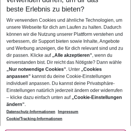
12.08.26
–
10.08.27
5-8 Nächte
beste Erlebnis zu bieten?
Wer wird verreisen
Wir verwenden Cookies und ähnliche Technologien, um
2 Erwachsene
Keine Kinder
unsere Webseite für dich am Laufen zu halten. Dadurch
können wir die Nutzung unserer Plattform verstehen und
Mehr Filter anzeigen
verbessern, dir Support bieten sowie Inhalte, Angebote
und Werbung anzeigen, die für dich relevant sind und zu
dir passen. Klicke auf
„Alle akzeptieren“
, wenn du
einverstanden bist. Dir reicht das Nötigste? Dann wähle
„Nur notwendige Cookies“
. Unter
„Cookies
anpassen“
kannst du deine Cookie-Einstellungen
Footer
Footer navigation
individuell anpassen. Du kannst deine Privatsphäre-
Über uns
Einstellungen natürlich jederzeit ändern oder widerrufen
AGB
– klicke dazu einfach unten auf
„Cookie-Einstellungen
Service & Hilfe
Bestpreisgarantie
ändern“
.
Datenschutz-Informationen
Impressum
Agenturbetreuung
Cookie-Einstellungen ändern
Folge uns
Barrierefreies Reisen
Cookie/Tracking-Informationen
Cookie-Richtlinie
Check-in
Datenschutz