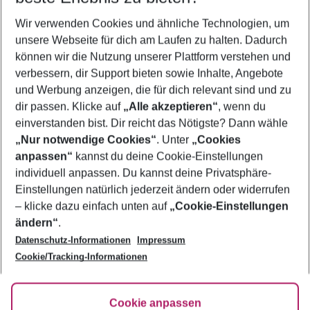
Wer wird verreisen
Wir verwenden Cookies und ähnliche Technologien, um
2 Erwachsene
Keine Kinder
unsere Webseite für dich am Laufen zu halten. Dadurch
können wir die Nutzung unserer Plattform verstehen und
Mehr Filter anzeigen
verbessern, dir Support bieten sowie Inhalte, Angebote
und Werbung anzeigen, die für dich relevant sind und zu
dir passen. Klicke auf
„Alle akzeptieren“
, wenn du
einverstanden bist. Dir reicht das Nötigste? Dann wähle
„Nur notwendige Cookies“
. Unter
„Cookies
anpassen“
kannst du deine Cookie-Einstellungen
Footer
Footer navigation
individuell anpassen. Du kannst deine Privatsphäre-
Über uns
Einstellungen natürlich jederzeit ändern oder widerrufen
AGB
– klicke dazu einfach unten auf
„Cookie-Einstellungen
Service & Hilfe
Bestpreisgarantie
ändern“
.
Datenschutz-Informationen
Impressum
Agenturbetreuung
Cookie-Einstellungen ändern
Folge uns
Barrierefreies Reisen
Cookie/Tracking-Informationen
Cookie-Richtlinie
Check-in
Datenschutz
FAQ
Fakten
Cookie anpassen
HanseMerkur Reiseversicherung
Flexibel buchen