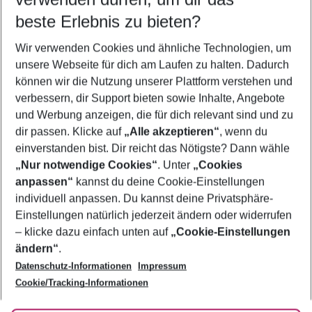
10.08.26
–
08.08.27
5-8 Nächte
beste Erlebnis zu bieten?
Wer wird verreisen
Wir verwenden Cookies und ähnliche Technologien, um
2 Erwachsene
Keine Kinder
unsere Webseite für dich am Laufen zu halten. Dadurch
können wir die Nutzung unserer Plattform verstehen und
Mehr Filter anzeigen
verbessern, dir Support bieten sowie Inhalte, Angebote
und Werbung anzeigen, die für dich relevant sind und zu
dir passen. Klicke auf
„Alle akzeptieren“
, wenn du
einverstanden bist. Dir reicht das Nötigste? Dann wähle
„Nur notwendige Cookies“
. Unter
„Cookies
anpassen“
kannst du deine Cookie-Einstellungen
Footer
Footer navigation
individuell anpassen. Du kannst deine Privatsphäre-
Über uns
Einstellungen natürlich jederzeit ändern oder widerrufen
AGB
– klicke dazu einfach unten auf
„Cookie-Einstellungen
Service & Hilfe
Bestpreisgarantie
ändern“
.
Datenschutz-Informationen
Impressum
Agenturbetreuung
Cookie-Einstellungen ändern
Folge uns
Barrierefreies Reisen
Cookie/Tracking-Informationen
Cookie-Richtlinie
Check-in
Datenschutz