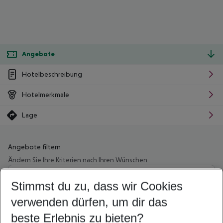
Angebote
Hotelbeschreibung
Hotelmerkmale
Lage
Angebote filtern
Ändern Sie Ihre Kriterien nach Ihren Wünschen
Wähle deinen Abflughafen
Beliebiger Abflughafen
Stimmst du zu, dass wir Cookies
verwenden dürfen, um dir das
Wähle deinen Reisezeitraum
11.08.26
–
09.08.27
5-8 Nächte
beste Erlebnis zu bieten?