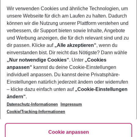
Wer wird verreisen
Wir verwenden Cookies und ähnliche Technologien, um
2 Erwachsene
Keine Kinder
unsere Webseite für dich am Laufen zu halten. Dadurch
können wir die Nutzung unserer Plattform verstehen und
Mehr Filter anzeigen
verbessern, dir Support bieten sowie Inhalte, Angebote
und Werbung anzeigen, die für dich relevant sind und zu
dir passen. Klicke auf
„Alle akzeptieren“
, wenn du
einverstanden bist. Dir reicht das Nötigste? Dann wähle
„Nur notwendige Cookies“
. Unter
„Cookies
anpassen“
kannst du deine Cookie-Einstellungen
Footer
Footer navigation
individuell anpassen. Du kannst deine Privatsphäre-
Über uns
Einstellungen natürlich jederzeit ändern oder widerrufen
AGB
– klicke dazu einfach unten auf
„Cookie-Einstellungen
Service & Hilfe
Bestpreisgarantie
ändern“
.
Datenschutz-Informationen
Impressum
Agenturbetreuung
Cookie-Einstellungen ändern
Folge uns
Barrierefreies Reisen
Cookie/Tracking-Informationen
Cookie-Richtlinie
Check-in
Datenschutz
FAQ
Fakten
Cookie anpassen
HanseMerkur Reiseversicherung
Flexibel buchen