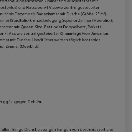
ortabel eingerichteten Zimmer sind ausgestattet mit
kostenlos) und Flatscreen-TV sowie zentral gesteuerter
anuar bis Dezember). Badezimmer mit Dusche (Größe: 25 m²).
mer (Stadtblick):
Einzelbelegung Superior Zimmer (Meerblick):
stattet mit Queen-Size-Bett oder Doppelbett, Parkett,
en-TV sowie zentral gesteuerter Klimaanlage (von Januar bis
immer mit Dusche. Handtücher werden täglich kostenlos
or Zimmer (Meerblick):
ch ggfls. gegen Gebühr.
allen. Einige Dienstleistungen hängen von der Jahreszeit und