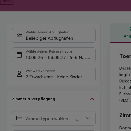
Next
Wähle deinen Abflughafen
Ang
Beliebiger Abflughafen
Hote
Wähle deinen Reisezeitraum
Toer
10.08.26
–
08.08.27
5-8 Nächte
Das Ho
Wer wird verreisen
liegt 
2 Erwachsene
Keine Kinder
Diskot
Butrin
Bushal
Zimmer & Verpflegung
(VLO) 
Zim
Zimmertypen wählen
Doppel