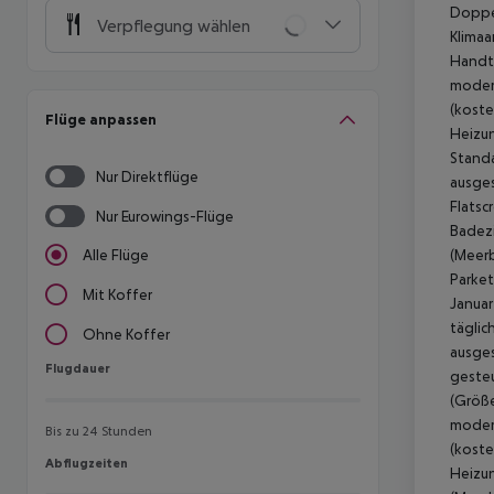
Doppel
Verpflegung wählen
Klimaa
Handtü
modern
(koste
Flüge anpassen
Heizun
Standa
Nur Direktflüge
ausges
Flatsc
Nur Eurowings-Flüge
Badezi
(Meerb
Alle Flüge
Parket
Mit Koffer
Januar
täglic
Ohne Koffer
ausges
Flugdauer
Flugdauer
gesteu
(Größe
modern
Bis zu 24 Stunden
(koste
Abflugzeiten
Abflugzeiten
Heizun