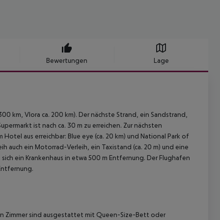
Bewertungen
Lage
 300 km, Vlora ca. 200 km). Der nächste Strand, ein Sandstrand,
Supermarkt ist nach ca. 30 m zu erreichen. Zur nächsten
tel aus erreichbar: Blue eye (ca. 20 km) und National Park of
ih auch ein Motorrad-Verleih, ein Taxistand (ca. 20 m) und eine
et sich ein Krankenhaus in etwa 500 m Entfernung. Der Flughafen
 Entfernung.
n Zimmer sind ausgestattet mit Queen-Size-Bett oder