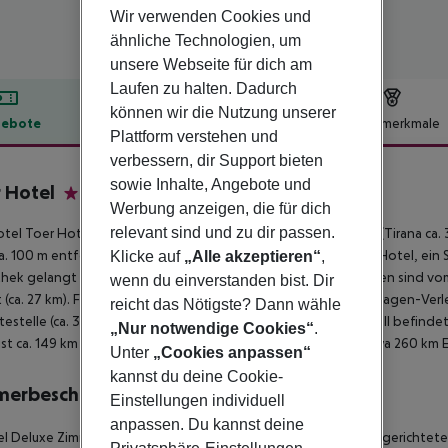
Wir verwenden Cookies und
ähnliche Technologien, um
unsere Webseite für dich am
Laufen zu halten. Dadurch
können wir die Nutzung unserer
ebote
Hotelbeschreibung
Hotelmerkmale
Plattform verstehen und
lbeschreibung
verbessern, dir Support bieten
sowie Inhalte, Angebote und
 Hotel
Werbung anzeigen, die für dich
4
relevant sind und zu dir passen.
tel Toer Hotel & SPA liegt ca. 75 km von Gjirokaster entfernt (Tirana ca.
ca. 100 m entfernt. Einkaufsmöglichkeiten liegen ca. 50 m vom Hotel, ein 
Klicke auf
„Alle akzeptieren“
,
hek gelangt man nach rund 1 km. Folgende Sehenswürdigkeiten sind vom Ho
wenn du einverstanden bist. Dir
t (ca. 27 km). Für Mobilität im Urlaub sorgen neben einem Mietwagen-Verle
reicht das Nötigste? Dann wähle
testelle (ca. 30 m entfernt). Zur ärztlichen Versorgung im Notfall befind
„Nur notwendige Cookies“
.
ist ca. 149 km entfernt. Ein weiterer Flughafen (TIA) liegt in etwa 260 km
Unter
„Cookies anpassen“
kannst du deine Cookie-
merbeschreibung
Einstellungen individuell
anpassen. Du kannst deine
 Deluxe Zimmer (Meerblick):
Die modern und komfortabel eingerichtete