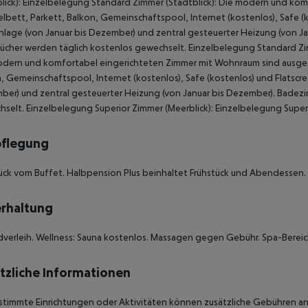
lick):
Einzelbelegung Standard Zimmer (Stadtblick):
Die modern und komf
bett, Parkett, Balkon, Gemeinschaftspool, Internet (kostenlos), Safe (
nlage (von Januar bis Dezember) und zentral gesteuerter Heizung (von J
cher werden täglich kostenlos gewechselt.
Einzelbelegung Standard Zim
odern und komfortabel eingerichteten Zimmer mit Wohnraum sind ausge
, Gemeinschaftspool, Internet (kostenlos), Safe (kostenlos) und Flatscre
er) und zentral gesteuerter Heizung (von Januar bis Dezember). Badez
hselt.
Einzelbelegung Superior Zimmer (Meerblick):
Einzelbelegung Superi
pflegung
ück vom Buffet. Halbpension Plus beinhaltet Frühstück und Abendessen.
rhaltung
dverleih. Wellness: Sauna kostenlos. Massagen gegen Gebühr. Spa-Berei
tzliche Informationen
stimmte Einrichtungen oder Aktivitäten können zusätzliche Gebühren anf