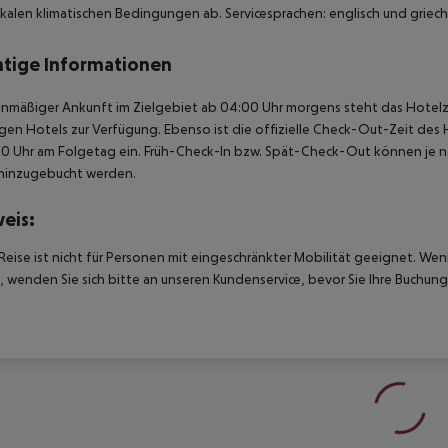
kalen klimatischen Bedingungen ab. Servicesprachen: englisch und griechi
tige Informationen
anmäßiger Ankunft im Zielgebiet ab 04:00 Uhr morgens steht das Hotelz
igen Hotels zur Verfügung. Ebenso ist die offizielle Check-Out-Zeit des 
00 Uhr am Folgetag ein. Früh-Check-In bzw. Spät-Check-Out können je n
hinzugebucht werden.
eis:
Reise ist nicht für Personen mit eingeschränkter Mobilität geeignet. We
 wenden Sie sich bitte an unseren Kundenservice, bevor Sie Ihre Buchung