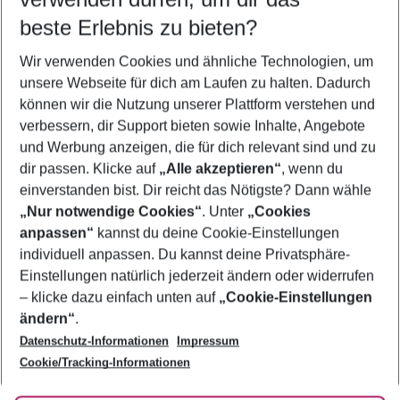
10.08.26
–
08.08.27
5-8 Nächte
beste Erlebnis zu bieten?
Wer wird verreisen
Wir verwenden Cookies und ähnliche Technologien, um
2 Erwachsene
Keine Kinder
unsere Webseite für dich am Laufen zu halten. Dadurch
können wir die Nutzung unserer Plattform verstehen und
Mehr Filter anzeigen
verbessern, dir Support bieten sowie Inhalte, Angebote
und Werbung anzeigen, die für dich relevant sind und zu
dir passen. Klicke auf
„Alle akzeptieren“
, wenn du
einverstanden bist. Dir reicht das Nötigste? Dann wähle
„Nur notwendige Cookies“
. Unter
„Cookies
anpassen“
kannst du deine Cookie-Einstellungen
Footer
Footer navigation
individuell anpassen. Du kannst deine Privatsphäre-
Über uns
Einstellungen natürlich jederzeit ändern oder widerrufen
AGB
– klicke dazu einfach unten auf
„Cookie-Einstellungen
Service & Hilfe
Bestpreisgarantie
ändern“
.
Datenschutz-Informationen
Impressum
Agenturbetreuung
Cookie-Einstellungen ändern
Folge uns
Barrierefreies Reisen
Cookie/Tracking-Informationen
Cookie-Richtlinie
Check-in
Datenschutz