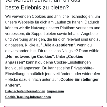
10.08.26
–
08.08.27
5-8 Nächte
beste Erlebnis zu bieten?
Wer wird verreisen
Wir verwenden Cookies und ähnliche Technologien, um
2 Erwachsene
Keine Kinder
unsere Webseite für dich am Laufen zu halten. Dadurch
können wir die Nutzung unserer Plattform verstehen und
Mehr Filter anzeigen
verbessern, dir Support bieten sowie Inhalte, Angebote
und Werbung anzeigen, die für dich relevant sind und zu
dir passen. Klicke auf
„Alle akzeptieren“
, wenn du
einverstanden bist. Dir reicht das Nötigste? Dann wähle
„Nur notwendige Cookies“
. Unter
„Cookies
anpassen“
kannst du deine Cookie-Einstellungen
Footer
Footer navigation
individuell anpassen. Du kannst deine Privatsphäre-
Über uns
Einstellungen natürlich jederzeit ändern oder widerrufen
AGB
– klicke dazu einfach unten auf
„Cookie-Einstellungen
Service & Hilfe
Bestpreisgarantie
ändern“
.
Datenschutz-Informationen
Impressum
Agenturbetreuung
Cookie-Einstellungen ändern
Folge uns
Barrierefreies Reisen
Cookie/Tracking-Informationen
Cookie-Richtlinie
Check-in
Datenschutz