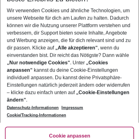
Wer wird verreisen
Wir verwenden Cookies und ähnliche Technologien, um
2 Erwachsene
Keine Kinder
unsere Webseite für dich am Laufen zu halten. Dadurch
können wir die Nutzung unserer Plattform verstehen und
Mehr Filter anzeigen
verbessern, dir Support bieten sowie Inhalte, Angebote
und Werbung anzeigen, die für dich relevant sind und zu
dir passen. Klicke auf
„Alle akzeptieren“
, wenn du
einverstanden bist. Dir reicht das Nötigste? Dann wähle
„Nur notwendige Cookies“
. Unter
„Cookies
anpassen“
kannst du deine Cookie-Einstellungen
Footer
Footer navigation
individuell anpassen. Du kannst deine Privatsphäre-
Über uns
Einstellungen natürlich jederzeit ändern oder widerrufen
AGB
– klicke dazu einfach unten auf
„Cookie-Einstellungen
Service & Hilfe
Bestpreisgarantie
ändern“
.
Datenschutz-Informationen
Impressum
Agenturbetreuung
Cookie-Einstellungen ändern
Folge uns
Barrierefreies Reisen
Cookie/Tracking-Informationen
Cookie-Richtlinie
Check-in
Datenschutz
FAQ
Fakten
Cookie anpassen
HanseMerkur Reiseversicherung
Flexibel buchen