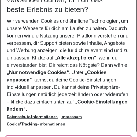
09.08.26
–
07.08.27
5-8 Nächte
beste Erlebnis zu bieten?
Wer wird verreisen
Wir verwenden Cookies und ähnliche Technologien, um
2 Erwachsene
Keine Kinder
unsere Webseite für dich am Laufen zu halten. Dadurch
können wir die Nutzung unserer Plattform verstehen und
Mehr Filter anzeigen
verbessern, dir Support bieten sowie Inhalte, Angebote
und Werbung anzeigen, die für dich relevant sind und zu
dir passen. Klicke auf
„Alle akzeptieren“
, wenn du
einverstanden bist. Dir reicht das Nötigste? Dann wähle
„Nur notwendige Cookies“
. Unter
„Cookies
anpassen“
kannst du deine Cookie-Einstellungen
Footer
Footer navigation
individuell anpassen. Du kannst deine Privatsphäre-
Über uns
Einstellungen natürlich jederzeit ändern oder widerrufen
AGB
– klicke dazu einfach unten auf
„Cookie-Einstellungen
Service & Hilfe
Bestpreisgarantie
ändern“
.
Datenschutz-Informationen
Impressum
Agenturbetreuung
Cookie-Einstellungen ändern
Folge uns
Barrierefreies Reisen
Cookie/Tracking-Informationen
Cookie-Richtlinie
Check-in
Datenschutz