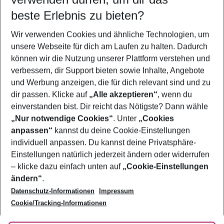
10.08.26
–
08.08.27
5-8 Nächte
beste Erlebnis zu bieten?
Wer wird verreisen
Wir verwenden Cookies und ähnliche Technologien, um
2 Erwachsene
Keine Kinder
unsere Webseite für dich am Laufen zu halten. Dadurch
können wir die Nutzung unserer Plattform verstehen und
Mehr Filter anzeigen
verbessern, dir Support bieten sowie Inhalte, Angebote
und Werbung anzeigen, die für dich relevant sind und zu
dir passen. Klicke auf
„Alle akzeptieren“
, wenn du
einverstanden bist. Dir reicht das Nötigste? Dann wähle
„Nur notwendige Cookies“
. Unter
„Cookies
anpassen“
kannst du deine Cookie-Einstellungen
Footer
Footer navigation
individuell anpassen. Du kannst deine Privatsphäre-
Über uns
Einstellungen natürlich jederzeit ändern oder widerrufen
AGB
– klicke dazu einfach unten auf
„Cookie-Einstellungen
Service & Hilfe
Bestpreisgarantie
ändern“
.
Datenschutz-Informationen
Impressum
Agenturbetreuung
Cookie-Einstellungen ändern
Folge uns
Barrierefreies Reisen
Cookie/Tracking-Informationen
Cookie-Richtlinie
Check-in
Datenschutz