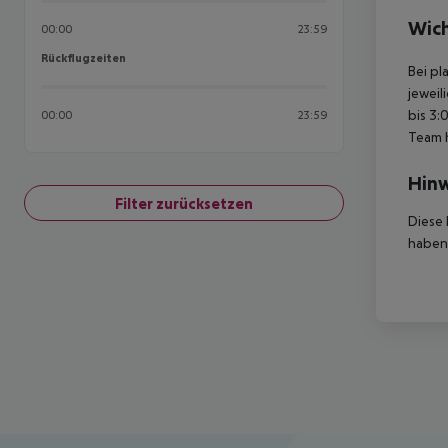
Wich
00:00
23:59
Rückflugzeiten
Rückflugzeiten
Bei pl
jeweil
bis 3:
00:00
23:59
Team 
Hinw
Filter zurücksetzen
Diese 
haben,