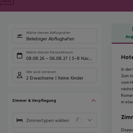
Next
Wähle deinen Abflughafen
Ang
Beliebiger Abflughafen
Hote
Wähle deinen Reisezeitraum
Hote
08.08.26
–
06.08.27
5-8 Nächte
In de
Wer wird verreisen
Zum to
2 Erwachsene
Keine Kinder
vom Ho
nächst
Roman 
Zimmer & Verpflegung
in etw
Zim
Zimmertypen wählen
Doppe