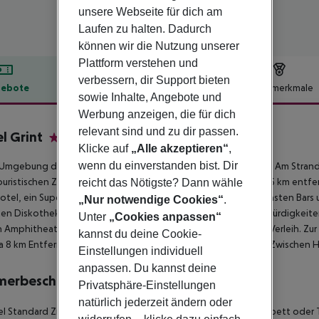
unsere Webseite für dich am
Laufen zu halten. Dadurch
können wir die Nutzung unserer
Plattform verstehen und
verbessern, dir Support bieten
ebote
Hotelbeschreibung
Hotelmerkmale
sowie Inhalte, Angebote und
lbeschreibung
Werbung anzeigen, die für dich
relevant sind und zu dir passen.
l Grint
Klicke auf
„Alle akzeptieren“
,
4
wenn du einverstanden bist. Dir
r Umgebung des hoteleigenen Sandstrandes gelegenes Hotel. Am Strand
uristischen Zentrum sind es ca. 16 km. Die Stadt Durres ist ca. 16 km entfe
reicht das Nötigste? Dann wähle
tel, ein Supermarkt ist nach ca. 50 m zu erreichen. Zu den nächsten Bars
„Nur notwendige Cookies“
.
en Diskothek gelangt man nach rund 1 km. Folgende Sehenswürdigkeiten 
Unter
„Cookies anpassen“
Amphitheatre (ca. 16 km). Für Mobilität sorgt ein Mietwagen-Verleih. Zur
kannst du deine Cookie-
a 8 km Entfernung. Der Flughafen (TIA) ist ca. 40 km entfernt. Zwischen 
Einstellungen individuell
anpassen. Du kannst deine
merbeschreibung
Privatsphäre-Einstellungen
natürlich jederzeit ändern oder
l Standard Zimmer:
Die Zimmer sind ausgestattet mit Doppelbett oder T