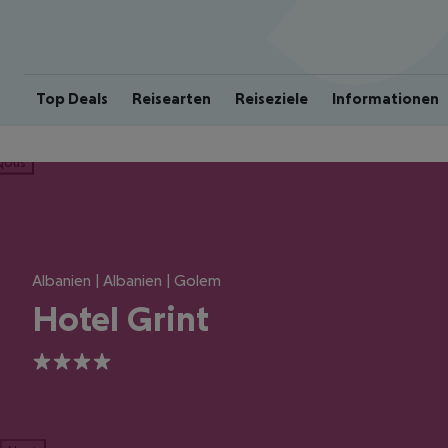
Top Deals
Reisearten
Reiseziele
Informationen
ious
Albanien | Albanien | Golem
Hotel Grint
4