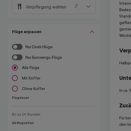
Intern
Verpflegung wählen
Badezi
Stand
geflie
gesteu
Flüge anpassen
Woche
Nur Direktflüge
Ver
Nur Eurowings-Flüge
Halbp
Alle Flüge
Unte
Mit Koffer
Ohne Koffer
In ca.
Flugdauer
Flugdauer
Zusä
Bis zu 24 Stunden
Für be
Abflugzeiten
Abflugzeiten
den lo