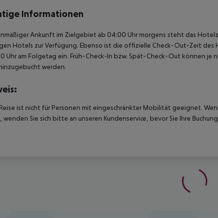
tige Informationen
anmäßiger Ankunft im Zielgebiet ab 04:00 Uhr morgens steht das Hotelz
igen Hotels zur Verfügung. Ebenso ist die offizielle Check-Out-Zeit des 
00 Uhr am Folgetag ein. Früh-Check-In bzw. Spät-Check-Out können je n
hinzugebucht werden.
eis:
Reise ist nicht für Personen mit eingeschränkter Mobilität geeignet. We
 wenden Sie sich bitte an unseren Kundenservice, bevor Sie Ihre Buchung