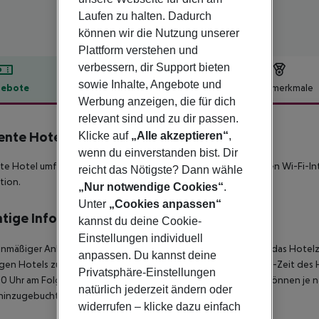
Laufen zu halten. Dadurch
können wir die Nutzung unserer
Plattform verstehen und
verbessern, dir Support bieten
sowie Inhalte, Angebote und
ebote
Hotelbeschreibung
Hotelmerkmale
Werbung anzeigen, die für dich
lbeschreibung
relevant sind und zu dir passen.
ente Hotel
Klicke auf
„Alle akzeptieren“
,
4
wenn du einverstanden bist. Dir
te Hotel umfasst insgesamt 36 Zimmer. Außerdem gibt es einen Wi-Fi-I
reicht das Nötigste? Dann wähle
tion.
„Nur notwendige Cookies“
.
Unter
„Cookies anpassen“
tige Informationen
kannst du deine Cookie-
Einstellungen individuell
anmäßiger Ankunft im Zielgebiet ab 04:00 Uhr morgens steht das Hotelz
anpassen. Du kannst deine
igen Hotels zur Verfügung. Ebenso ist die offizielle Check-Out-Zeit des 
Privatsphäre-Einstellungen
00 Uhr am Folgetag ein. Früh-Check-In bzw. Spät-Check-Out können je n
natürlich jederzeit ändern oder
hinzugebucht werden.
widerrufen – klicke dazu einfach