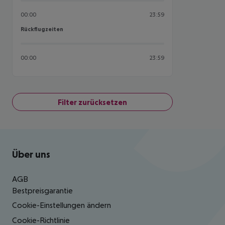
00:00
23:59
Rückflugzeiten
Rückflugzeiten
00:00
23:59
Filter zurücksetzen
Footer
Footer navigation
Über uns
AGB
Bestpreisgarantie
Cookie-Einstellungen ändern
Cookie-Richtlinie