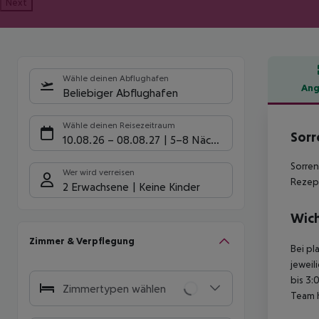
Next
Wähle deinen Abflughafen
Ang
Beliebiger Abflughafen
Hote
Wähle deinen Reisezeitraum
Sorr
10.08.26
–
08.08.27
5-8 Nächte
Sorren
Wer wird verreisen
Rezep
2 Erwachsene
Keine Kinder
Wich
Zimmer & Verpflegung
Bei pl
jeweil
bis 3:
Zimmertypen wählen
Team 