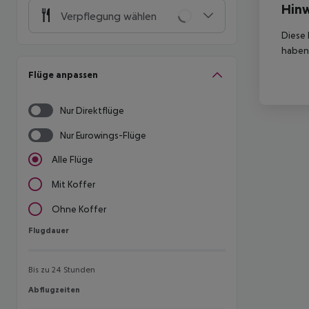
Hinw
Verpflegung wählen
Diese 
haben,
Flüge anpassen
Nur Direktflüge
Nur Eurowings-Flüge
Alle Flüge
Mit Koffer
Ohne Koffer
Flugdauer
Flugdauer
Bis zu 24 Stunden
Abflugzeiten
Abflugzeiten