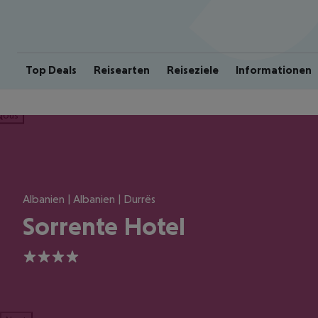
Top Deals
Reisearten
Reiseziele
Informationen
ious
Albanien | Albanien | Durrës
Sorrente Hotel
4