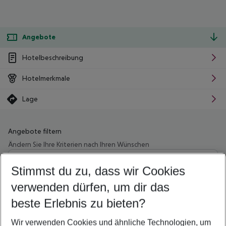
Angebote
Hotelbeschreibung
Hotelmerkmale
Lage
Angebote filtern
Ändern Sie Ihre Kriterien nach Ihren Wünschen
Wähle deinen Abflughafen
Beliebiger Abflughafen
Stimmst du zu, dass wir Cookies
verwenden dürfen, um dir das
Wähle deinen Reisezeitraum
08.08.26
–
06.08.27
5-8 Nächte
beste Erlebnis zu bieten?
Wer wird verreisen
Wir verwenden Cookies und ähnliche Technologien, um
2 Erwachsene
Keine Kinder