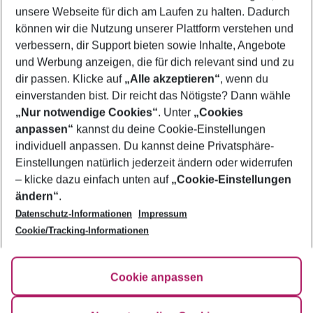
unsere Webseite für dich am Laufen zu halten. Dadurch
können wir die Nutzung unserer Plattform verstehen und
Mehr Filter anzeigen
verbessern, dir Support bieten sowie Inhalte, Angebote
und Werbung anzeigen, die für dich relevant sind und zu
dir passen. Klicke auf
„Alle akzeptieren“
, wenn du
einverstanden bist. Dir reicht das Nötigste? Dann wähle
„Nur notwendige Cookies“
. Unter
„Cookies
anpassen“
kannst du deine Cookie-Einstellungen
Footer
Footer navigation
individuell anpassen. Du kannst deine Privatsphäre-
Über uns
Einstellungen natürlich jederzeit ändern oder widerrufen
AGB
– klicke dazu einfach unten auf
„Cookie-Einstellungen
Service & Hilfe
Bestpreisgarantie
ändern“
.
Datenschutz-Informationen
Impressum
Agenturbetreuung
Cookie-Einstellungen ändern
Folge uns
Barrierefreies Reisen
Cookie/Tracking-Informationen
Cookie-Richtlinie
Check-in
Datenschutz
FAQ
Fakten
Cookie anpassen
HanseMerkur Reiseversicherung
Flexibel buchen
Hilfe & Kontakt
Impressum
Newsletter