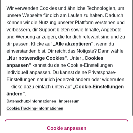
Wer wird verreisen
Wir verwenden Cookies und ähnliche Technologien, um
2 Erwachsene
Keine Kinder
unsere Webseite für dich am Laufen zu halten. Dadurch
können wir die Nutzung unserer Plattform verstehen und
Mehr Filter anzeigen
verbessern, dir Support bieten sowie Inhalte, Angebote
und Werbung anzeigen, die für dich relevant sind und zu
dir passen. Klicke auf
„Alle akzeptieren“
, wenn du
einverstanden bist. Dir reicht das Nötigste? Dann wähle
„Nur notwendige Cookies“
. Unter
„Cookies
anpassen“
kannst du deine Cookie-Einstellungen
Footer
Footer navigation
individuell anpassen. Du kannst deine Privatsphäre-
Über uns
Einstellungen natürlich jederzeit ändern oder widerrufen
AGB
– klicke dazu einfach unten auf
„Cookie-Einstellungen
Service & Hilfe
Bestpreisgarantie
ändern“
.
Datenschutz-Informationen
Impressum
Agenturbetreuung
Cookie-Einstellungen ändern
Folge uns
Barrierefreies Reisen
Cookie/Tracking-Informationen
Cookie-Richtlinie
Check-in
Datenschutz
FAQ
Fakten
Cookie anpassen
HanseMerkur Reiseversicherung
Flexibel buchen