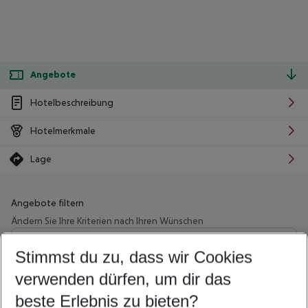
Angebote
Hotelbeschreibung
Hotelmerkmale
Lage
Angebote filtern
Ändern Sie Ihre Kriterien nach Ihren Wünschen
Wähle deinen Abflughafen
Beliebiger Abflughafen
Stimmst du zu, dass wir Cookies
verwenden dürfen, um dir das
Wähle deinen Reisezeitraum
11.08.26
–
09.08.27
5-8 Nächte
beste Erlebnis zu bieten?