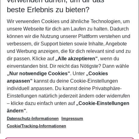
09.08.26
–
07.08.27
5-8 Nächte
beste Erlebnis zu bieten?
Wer wird verreisen
Wir verwenden Cookies und ähnliche Technologien, um
2 Erwachsene
Keine Kinder
unsere Webseite für dich am Laufen zu halten. Dadurch
können wir die Nutzung unserer Plattform verstehen und
Mehr Filter anzeigen
verbessern, dir Support bieten sowie Inhalte, Angebote
und Werbung anzeigen, die für dich relevant sind und zu
dir passen. Klicke auf
„Alle akzeptieren“
, wenn du
einverstanden bist. Dir reicht das Nötigste? Dann wähle
„Nur notwendige Cookies“
. Unter
„Cookies
anpassen“
kannst du deine Cookie-Einstellungen
Footer
Footer navigation
individuell anpassen. Du kannst deine Privatsphäre-
Über uns
Einstellungen natürlich jederzeit ändern oder widerrufen
AGB
– klicke dazu einfach unten auf
„Cookie-Einstellungen
Service & Hilfe
Bestpreisgarantie
ändern“
.
Datenschutz-Informationen
Impressum
Agenturbetreuung
Cookie-Einstellungen ändern
Folge uns
Barrierefreies Reisen
Cookie/Tracking-Informationen
Cookie-Richtlinie
Check-in
Datenschutz