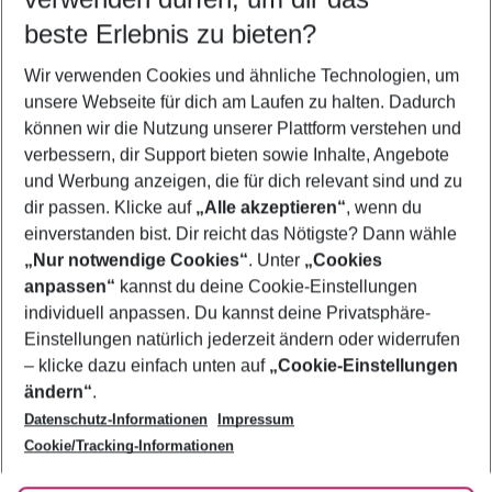
09.08.26
–
07.08.27
5-8 Nächte
beste Erlebnis zu bieten?
Wer wird verreisen
Wir verwenden Cookies und ähnliche Technologien, um
2 Erwachsene
Keine Kinder
unsere Webseite für dich am Laufen zu halten. Dadurch
können wir die Nutzung unserer Plattform verstehen und
Mehr Filter anzeigen
verbessern, dir Support bieten sowie Inhalte, Angebote
und Werbung anzeigen, die für dich relevant sind und zu
dir passen. Klicke auf
„Alle akzeptieren“
, wenn du
einverstanden bist. Dir reicht das Nötigste? Dann wähle
„Nur notwendige Cookies“
. Unter
„Cookies
anpassen“
kannst du deine Cookie-Einstellungen
Footer
Footer navigation
individuell anpassen. Du kannst deine Privatsphäre-
Über uns
Einstellungen natürlich jederzeit ändern oder widerrufen
AGB
– klicke dazu einfach unten auf
„Cookie-Einstellungen
Service & Hilfe
Bestpreisgarantie
ändern“
.
Datenschutz-Informationen
Impressum
Agenturbetreuung
Cookie-Einstellungen ändern
Folge uns
Barrierefreies Reisen
Cookie/Tracking-Informationen
Cookie-Richtlinie
Check-in
Datenschutz