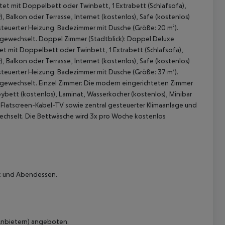
et mit Doppelbett oder Twinbett, 1 Extrabett (Schlafsofa),
, Balkon oder Terrasse, Internet (kostenlos), Safe (kostenlos)
steuerter Heizung. Badezimmer mit Dusche (Größe: 20 m²).
 gewechselt.
Doppel Zimmer (Stadtblick):
Doppel Deluxe
t mit Doppelbett oder Twinbett, 1 Extrabett (Schlafsofa),
, Balkon oder Terrasse, Internet (kostenlos), Safe (kostenlos)
steuerter Heizung. Badezimmer mit Dusche (Größe: 37 m²).
 gewechselt.
Einzel Zimmer:
Die modern eingerichteten Zimmer
ybett (kostenlos), Laminat, Wasserkocher (kostenlos), Minibar
 akzeptieren
d Flatscreen-Kabel-TV sowie zentral gesteuerter Klimaanlage und
echselt. Die Bettwäsche wird 3x pro Woche kostenlos
ck und Abendessen.
 Anbietern) angeboten.