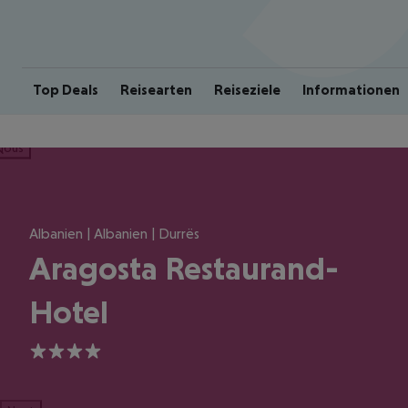
Top Deals
Reisearten
Reiseziele
Informationen
ious
Albanien | Albanien | Durrës
Aragosta Restaurand-
Hotel
4