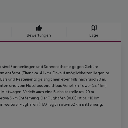
Bewertungen
Lage
rand sind Sonnenliegen und Sonnenschirme gegen Gebühr
 km entfernt (Tirana ca. 41 km). Einkaufsmöglichkeiten liegen ca.
n Bars und Restaurants gelangt man ebenfalls nach rund 20 m.
en sind vom Hotel aus erreichbar: Venetian Tower (ca. 1 km)
 Mietwagen-Verleih auch eine Bushaltestelle (ca. 20 m
n etwa 5 km Entfernung. Der Flughafen (VLO) ist ca. 110 km
n weiterer Flughafen (TIA) liegt in etwa 32 km Entfernung.