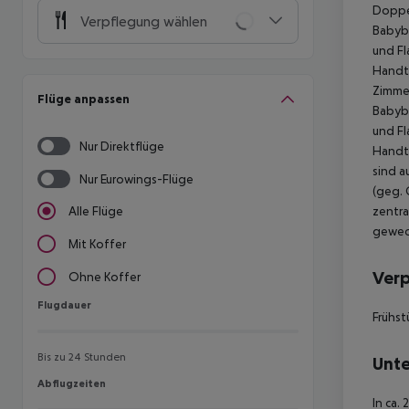
Doppel
Verpflegung wählen
Babybe
und Fl
Handt
Zimmer
Flüge anpassen
Babybe
und Fl
Nur Direktflüge
Handt
sind a
Nur Eurowings-Flüge
(geg. 
zentra
Alle Flüge
gewec
Mit Koffer
Ver
Ohne Koffer
Flugdauer
Flugdauer
Frühst
Bis zu 24 Stunden
Unte
Abflugzeiten
Abflugzeiten
In ca.