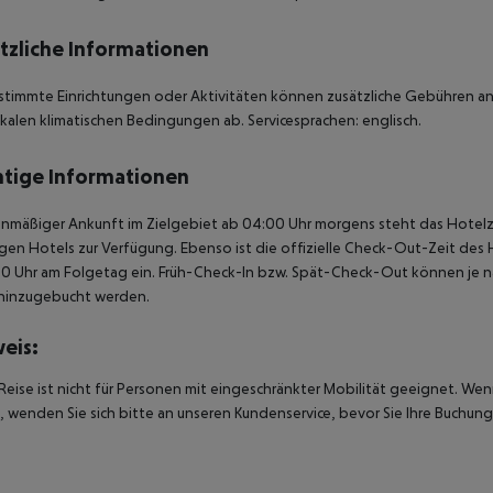
tzliche Informationen
stimmte Einrichtungen oder Aktivitäten können zusätzliche Gebühren anf
kalen klimatischen Bedingungen ab. Servicesprachen: englisch.
tige Informationen
anmäßiger Ankunft im Zielgebiet ab 04:00 Uhr morgens steht das Hotelz
igen Hotels zur Verfügung. Ebenso ist die offizielle Check-Out-Zeit des 
00 Uhr am Folgetag ein. Früh-Check-In bzw. Spät-Check-Out können je n
hinzugebucht werden.
eis:
Reise ist nicht für Personen mit eingeschränkter Mobilität geeignet. We
 wenden Sie sich bitte an unseren Kundenservice, bevor Sie Ihre Buchung