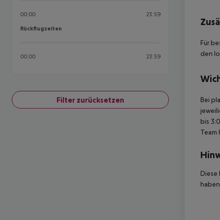
00:00
23:59
Zusä
Rückflugzeiten
Rückflugzeiten
Für be
den lo
00:00
23:59
Wich
Filter zurücksetzen
Bei pl
jeweil
bis 3:
Team 
Hinw
Diese 
haben,