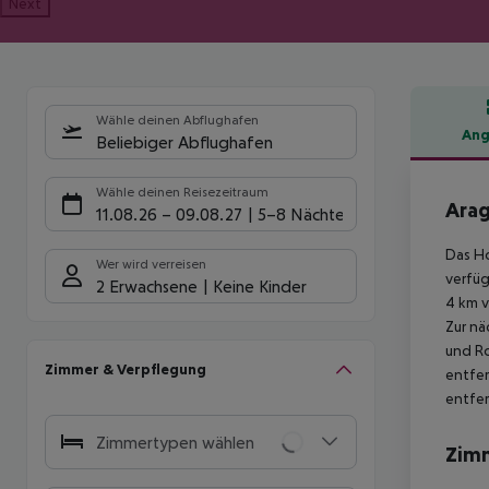
Next
Wähle deinen Abflughafen
Ang
Beliebiger Abflughafen
Hote
Wähle deinen Reisezeitraum
Arag
11.08.26
–
09.08.27
5-8 Nächte
Das Ho
Wer wird verreisen
verfüg
2 Erwachsene
Keine Kinder
4 km v
Zur nä
und Ro
Zimmer & Verpflegung
entfer
entfer
Zimmertypen wählen
Zim