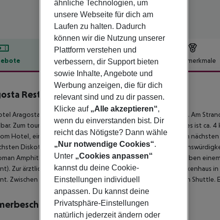
ähnliche Technologien, um
unsere Webseite für dich am
Laufen zu halten. Dadurch
können wir die Nutzung unserer
Plattform verstehen und
ebote
Hotelbeschreibung
Hotelmerkmale
verbessern, dir Support bieten
sowie Inhalte, Angebote und
lbeschreibung
Werbung anzeigen, die für dich
osta Restaurand-Hotel
relevant sind und zu dir passen.
4
Klicke auf
„Alle akzeptieren“
,
tel Aragosta Hotel liegt direkt am privaten Sandstrand Currila. Am St
wenn du einverstanden bist. Dir
bar. Zum touristischen Zentrum sind es ca. 5 km. Die Stadt Durres ist ca. 4
reicht das Nötigste? Dann wähle
om Hotel, ein Supermarkt ist nach ca. 20 m zu erreichen. Zu den nächste
„Nur notwendige Cookies“
.
chsten Diskothek gelangt man nach rund 1 km. Folgende Sehenswürdigkeit
Unter
„Cookies anpassen“
man Amphitheatre (ca. 1 km). Für Mobilität im Urlaub sorgen neben einem
kannst du deine Cookie-
nt). Zur ärztlichen Versorgung im Notfall befindet sich ein Krankenhaus i
Einstellungen individuell
nt. Zwischen Hotel und Flughafen verkehrt (gegen Gebühr) ein Shuttle. Ei
anpassen. Du kannst deine
Privatsphäre-Einstellungen
merbeschreibung
natürlich jederzeit ändern oder