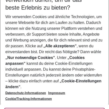
10.08.26
–
08.08.27
5-8 Nächte
beste Erlebnis zu bieten?
Wer wird verreisen
Wir verwenden Cookies und ähnliche Technologien, um
2 Erwachsene
Keine Kinder
unsere Webseite für dich am Laufen zu halten. Dadurch
können wir die Nutzung unserer Plattform verstehen und
Mehr Filter anzeigen
verbessern, dir Support bieten sowie Inhalte, Angebote
und Werbung anzeigen, die für dich relevant sind und zu
dir passen. Klicke auf
„Alle akzeptieren“
, wenn du
einverstanden bist. Dir reicht das Nötigste? Dann wähle
„Nur notwendige Cookies“
. Unter
„Cookies
anpassen“
kannst du deine Cookie-Einstellungen
Footer
Footer navigation
individuell anpassen. Du kannst deine Privatsphäre-
Über uns
Einstellungen natürlich jederzeit ändern oder widerrufen
AGB
– klicke dazu einfach unten auf
„Cookie-Einstellungen
Service & Hilfe
Bestpreisgarantie
ändern“
.
Datenschutz-Informationen
Impressum
Agenturbetreuung
Cookie-Einstellungen ändern
Folge uns
Barrierefreies Reisen
Cookie/Tracking-Informationen
Cookie-Richtlinie
Check-in
Datenschutz