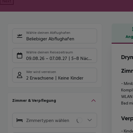
Next
Wähle deinen Abflughafen
Ang
Beliebiger Abflughafen
Hote
Wähle deinen Reisezeitraum
Drym
09.08.26
–
07.08.27
5-8 Nächte
Zim
Wer wird verreisen
2 Erwachsene
Keine Kinder
- Mini
Kompl
WLAN
Zimmer & Verpflegung
Bad m
Ver
Zimmertypen wählen
- Kind