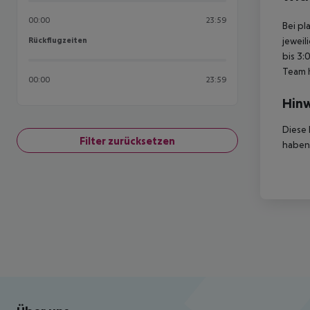
00:00
23:59
Bei pl
Rückflugzeiten
jeweil
Rückflugzeiten
bis 3:
Team 
00:00
23:59
Hinw
Diese 
Filter zurücksetzen
haben,
Footer