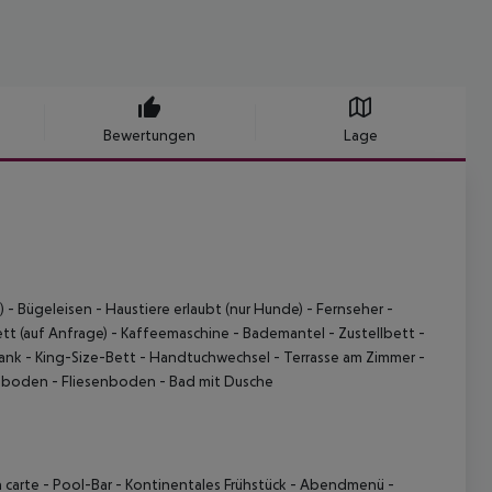
Bewertungen
Lage
)
- Bügeleisen
- Haustiere erlaubt (nur Hunde)
- Fernseher
-
tt (auf Anfrage)
- Kaffeemaschine
- Bademantel
- Zustellbett
-
rank
- King-Size-Bett
- Handtuchwechsel
- Terrasse am Zimmer
-
hboden
- Fliesenboden
- Bad mit Dusche
 carte
- Pool-Bar
- Kontinentales Frühstück
- Abendmenü
-