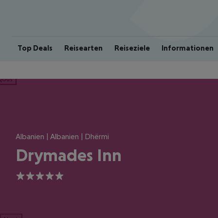
Top Deals
Reisearten
Reiseziele
Informationen
ious
Albanien | Albanien | Dhërmi
Drymades Inn
5