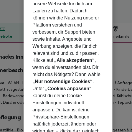
unsere Webseite für dich am
Laufen zu halten. Dadurch
können wir die Nutzung unserer
Plattform verstehen und
verbessern, dir Support bieten
ebote
Hotelbeschreibung
Hotelmerkmale
sowie Inhalte, Angebote und
lbeschreibung
Werbung anzeigen, die für dich
relevant sind und zu dir passen.
ades Inn
Klicke auf
„Alle akzeptieren“
,
5
wenn du einverstanden bist. Dir
merbeschreibung
reicht das Nötigste? Dann wähle
„Nur notwendige Cookies“
.
bar
- WLAN
- Haustiere erlaubt
- Strandstühle
- Kinderbetten (auf Anfrage
Unter
„Cookies anpassen“
ett ausgestattetes Bad
- Haartrockner
- Zimmersafe
- Telefon
- Kinderbe
kannst du deine Cookie-
- Badewanne
- Gartenblick
- Poolblick
- Balkon
- Heizung
- Mini-Kühlsch
it Dusche oder Badewanne
- Minibar
- Tee-/Kaffeezubereitung
- Teppic
Einstellungen individuell
anpassen. Du kannst deine
pflegung
Privatsphäre-Einstellungen
natürlich jederzeit ändern oder
erstühle
- Bio-Lebensmittel
- Frühstücksbuffet
- Buffet
- Mittagessen à la
widerrufen – klicke dazu einfach