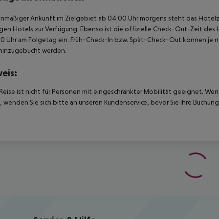
anmäßiger Ankunft im Zielgebiet ab 04:00 Uhr morgens steht das Hotelz
igen Hotels zur Verfügung. Ebenso ist die offizielle Check-Out-Zeit des 
00 Uhr am Folgetag ein. Früh-Check-In bzw. Spät-Check-Out können je n
hinzugebucht werden.
eis:
Reise ist nicht für Personen mit eingeschränkter Mobilität geeignet. We
 wenden Sie sich bitte an unseren Kundenservice, bevor Sie Ihre Buchung