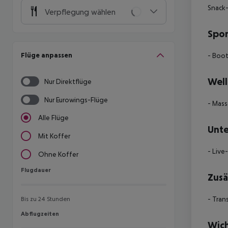
Snack-
Verpflegung wählen
Spor
Flüge anpassen
- Boot
Well
Nur Direktflüge
Nur Eurowings-Flüge
- Mas
Alle Flüge
Unte
Mit Koffer
- Live
Ohne Koffer
Flugdauer
Flugdauer
Zusä
- Tran
Bis zu 24 Stunden
Abflugzeiten
Abflugzeiten
Wich