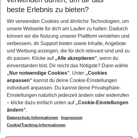
11.08.26
–
09.08.27
5-8 Nächte
beste Erlebnis zu bieten?
Wer wird verreisen
Wir verwenden Cookies und ähnliche Technologien, um
2 Erwachsene
Keine Kinder
unsere Webseite für dich am Laufen zu halten. Dadurch
können wir die Nutzung unserer Plattform verstehen und
Mehr Filter anzeigen
verbessern, dir Support bieten sowie Inhalte, Angebote
und Werbung anzeigen, die für dich relevant sind und zu
dir passen. Klicke auf
„Alle akzeptieren“
, wenn du
einverstanden bist. Dir reicht das Nötigste? Dann wähle
„Nur notwendige Cookies“
. Unter
„Cookies
anpassen“
kannst du deine Cookie-Einstellungen
Footer
Footer navigation
individuell anpassen. Du kannst deine Privatsphäre-
Über uns
Einstellungen natürlich jederzeit ändern oder widerrufen
AGB
– klicke dazu einfach unten auf
„Cookie-Einstellungen
Service & Hilfe
Bestpreisgarantie
ändern“
.
Datenschutz-Informationen
Impressum
Agenturbetreuung
Cookie-Einstellungen ändern
Folge uns
Barrierefreies Reisen
Cookie/Tracking-Informationen
Cookie-Richtlinie
Check-in
Datenschutz