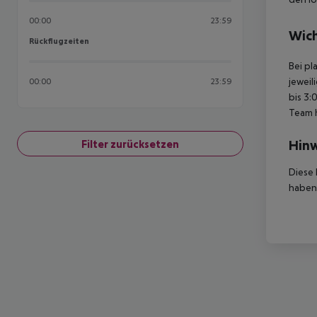
00:00
23:59
Wich
Rückflugzeiten
Rückflugzeiten
Bei pl
jeweil
00:00
23:59
bis 3:
Team 
Hinw
Filter zurücksetzen
Diese 
haben,