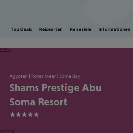
Top Deals
Reisearten
Reiseziele
Informationen
ious
Ägypten | Rotes Meer | Soma Bay
Shams Prestige Abu
Soma Resort
5