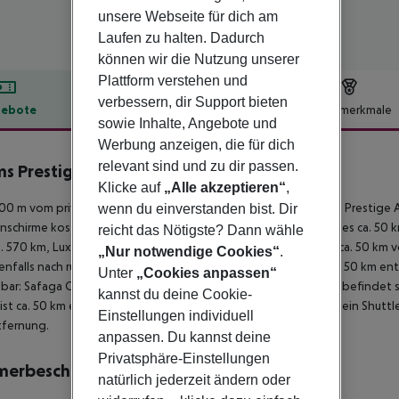
unsere Webseite für dich am
Laufen zu halten. Dadurch
können wir die Nutzung unserer
Plattform verstehen und
verbessern, dir Support bieten
ebote
Hotelbeschreibung
Hotelmerkmale
sowie Inhalte, Angebote und
lbeschreibung
Werbung anzeigen, die für dich
relevant sind und zu dir passen.
s Prestige Abu Soma Resort
Klicke auf
„Alle akzeptieren“
,
5
00 m vom privaten Sandstrand entfernt liegt das Hotel Shams Prestige 
wenn du einverstanden bist. Dir
schirme kostenlos verfügbar. Zum touristischen Zentrum sind es ca. 50 
reicht das Nötigste? Dann wähle
a. 570 km, Luxor City ca. 210 km). Einkaufsmöglichkeiten liegen ca. 50 k
„Nur notwendige Cookies“
.
enfalls nach rund 50 km. Auch die nächste Diskothek liegt rund 50 km e
Unter
„Cookies anpassen“
hbar: Safaga City (ca. 5 km). Zur ärztlichen Versorgung im Notfall befinde
kannst du deine Cookie-
ist ca. 50 km entfernt. Zwischen Hotel und Flughafen verkehrt ein Shuttl
Einstellungen individuell
tfernung.
anpassen. Du kannst deine
Privatsphäre-Einstellungen
merbeschreibung
natürlich jederzeit ändern oder