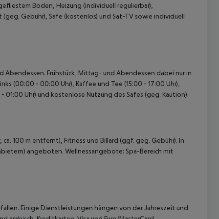
fliestem Boden, Heizung (individuell regulierbar),
t (geg. Gebühr), Safe (kostenlos) und Sat-TV sowie individuell
- und Abendessen. Frühstück, Mittag- und Abendessen dabei nur in
ks (00:00 - 00:00 Uhr), Kaffee und Tee (15:00 - 17:00 Uhr),
 akzeptieren
 - 01:00 Uhr) und kostenlose Nutzung des Safes (geg. Kaution).
a. 100 m entfernt), Fitness und Billard (ggf. geg. Gebühr). In
Anbietern) angeboten. Wellnessangebote: Spa-Bereich mit
allen. Einige Dienstleistungen hängen von der Jahreszeit und
d arabisch. Kreditkarten: Visa und Euro/MasterCard.