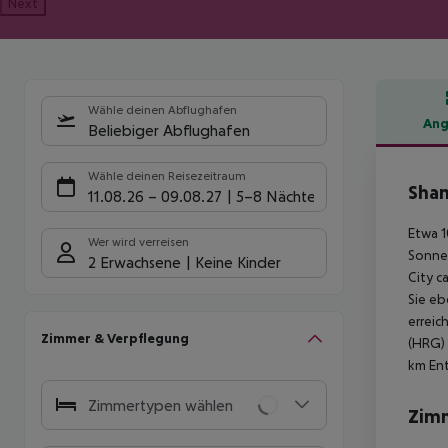
Next
Wähle deinen Abflughafen
Ang
Beliebiger Abflughafen
Hote
Wähle deinen Reisezeitraum
Sham
11.08.26
–
09.08.27
5-8 Nächte
Etwa 1
Wer wird verreisen
Sonnen
2 Erwachsene
Keine Kinder
City c
Sie eb
erreic
Zimmer & Verpflegung
(HRG) 
km En
Zimmertypen wählen
Zim