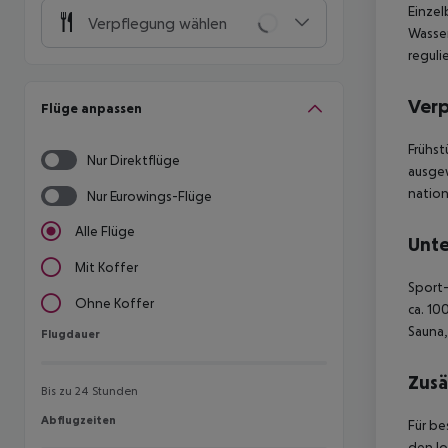
Einzel
Verpflegung wählen
Wasser
reguli
Ver
Flüge anpassen
Frühst
Nur Direktflüge
ausgew
nation
Nur Eurowings-Flüge
Alle Flüge
Unte
Mit Koffer
Sport-
Ohne Koffer
ca. 10
Sauna
Flugdauer
Flugdauer
Zusä
Bis zu 24 Stunden
Abflugzeiten
Abflugzeiten
Für be
den lo