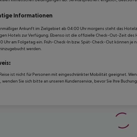
tige Informationen
anmäßiger Ankunft im Zielgebiet ab 04:00 Uhr morgens steht das Hotelz
igen Hotels zur Verfügung. Ebenso ist die offizielle Check-Out-Zeit des 
00 Uhr am Folgetag ein. Früh-Check-In bzw. Spät-Check-Out können je n
hinzugebucht werden.
eis:
Reise ist nicht für Personen mit eingeschränkter Mobilität geeignet. We
 wenden Sie sich bitte an unseren Kundenservice, bevor Sie Ihre Buchung