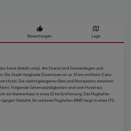
Bewertungen
Lage
Abu Soma (Adults only). Am Strand sind Sonnenliegen und
km. Die Stadt Hurghada Downtown ist ca. 55 km entfernt (Cairo
m vom Hotel. Die nächstgelegenen Bars und Restaurants erreichen
ntfernt. Folgende Sehenswürdigkeiten sind vom Hotel aus
t sich ein Krankenhaus in etwa 55 km Entfernung. Der Flughafen
e (gegen Gebühr). Ein weiterer Flughafen (RMF) liegt in etwa 170