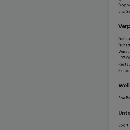
Doppel
und Sa
Ver
Frühst
Frühst
Wasser
- 23:0
Restau
Kautio
Well
Spa B
Unte
Sport-