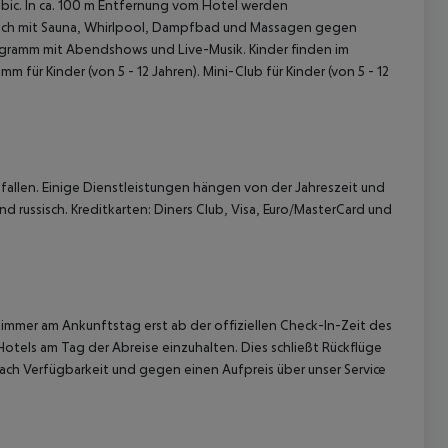
robic. In ca. 100 m Entfernung vom Hotel werden
reich mit Sauna, Whirlpool, Dampfbad und Massagen gegen
gramm mit Abendshows und Live-Musik. Kinder finden im
ür Kinder (von 5 - 12 Jahren). Mini-Club für Kinder (von 5 - 12
allen. Einige Dienstleistungen hängen von der Jahreszeit und
d russisch. Kreditkarten: Diners Club, Visa, Euro/MasterCard und
immer am Ankunftstag erst ab der offiziellen Check-In-Zeit des
Hotels am Tag der Abreise einzuhalten. Dies schließt Rückflüge
ach Verfügbarkeit und gegen einen Aufpreis über unser Service