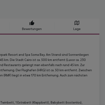
Bewertungen
Lage
rpark Resort and Spa Soma Bay. Am Strand sind Sonnenliegen
5 km. Die Stadt Cairo ist ca. 500 km entfernt (Luxor ca. 230
nd Restaurants gelangt man ebenfalls nach rund 45 km. Zur
ntfernung. Der Flughafen (HRG) ist ca. 50 km entfernt. Zwischen
en (RMF) liegt in etwa 170 km Entfernung. Auch zum nächsten
Twinbett, 1 Extrabett (Klappbett), Babybett (kostenlos),