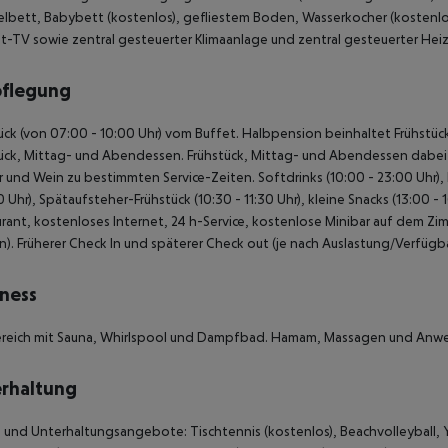
bett, Babybett (kostenlos), gefliestem Boden, Wasserkocher (kostenlos),
t-TV sowie zentral gesteuerter Klimaanlage und zentral gesteuerter He
pflegung
ück (von 07:00 - 10:00 Uhr) vom Buffet. Halbpension beinhaltet Frühstück 
ück, Mittag- und Abendessen. Frühstück, Mittag- und Abendessen dabei n
 und Wein zu bestimmten Service-Zeiten. Softdrinks (10:00 - 23:00 Uhr), B
0 Uhr), Spätaufsteher-Frühstück (10:30 - 11:30 Uhr), kleine Snacks (13:00 -
rant, kostenloses Internet, 24 h-Service, kostenlose Minibar auf dem Zim
n). Früherer Check In und späterer Check out (je nach Auslastung/Verfügba
ness
ereich mit Sauna, Whirlspool und Dampfbad. Hamam, Massagen und An
rhaltung
 und Unterhaltungsangebote: Tischtennis (kostenlos), Beachvolleyball, Yo