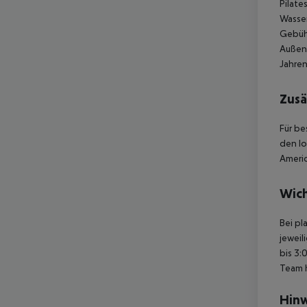
Pilate
Wasser
Gebühr
Außenb
Jahren
Zusä
Für be
den lo
Americ
Wich
Bei pl
jeweil
bis 3:
Team 
Hinw