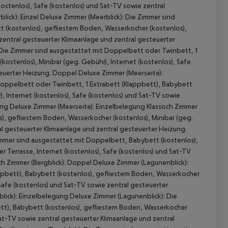
ostenlos), Safe (kostenlos) und Sat-TV sowie zentral
ick): Einzel Deluxe Zimmer (Meerblick): Die Zimmer sind
t (kostenlos), gefliestem Boden, Wasserkocher (kostenlos),
 zentral gesteuerter Klimaanlage und zentral gesteuerter
 Die Zimmer sind ausgestattet mit Doppelbett oder Twinbett, 1
ostenlos), Minibar (geg. Gebühr), Internet (kostenlos), Safe
teuerter Heizung. Doppel Deluxe Zimmer (Meerseite):
Doppelbett oder Twinbett, 1 Extrabett (Klappbett), Babybett
, Internet (kostenlos), Safe (kostenlos) und Sat-TV sowie
ung Deluxe Zimmer (Meerseite): Einzelbelegung Klassisch Zimmer
), gefliestem Boden, Wasserkocher (kostenlos), Minibar (geg.
al gesteuerter Klimaanlage und zentral gesteuerter Heizung.
 Zimmer sind ausgestattet mit Doppelbett, Babybett (kostenlos),
 Terrasse, Internet (kostenlos), Safe (kostenlos) und Sat-TV
 akzeptieren
sch Zimmer (Bergblick): Doppel Deluxe Zimmer (Lagunenblick):
ppbett), Babybett (kostenlos), gefliestem Boden, Wasserkocher
 Safe (kostenlos) und Sat-TV sowie zentral gesteuerter
lick): Einzelbelegung Deluxe Zimmer (Lagunenblick): Die
tt), Babybett (kostenlos), gefliestem Boden, Wasserkocher
Sat-TV sowie zentral gesteuerter Klimaanlage und zentral