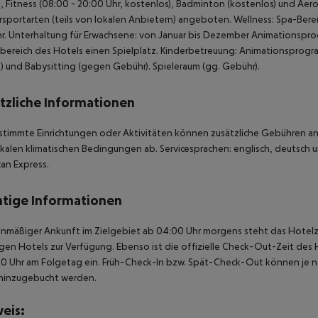
s, Fitness (08:00 - 20:00 Uhr, kostenlos), Badminton (kostenlos) und Ae
sportarten (teils von lokalen Anbietern) angeboten. Wellness: Spa-Be
. Unterhaltung für Erwachsene: von Januar bis Dezember Animationspro
ereich des Hotels einen Spielplatz. Kinderbetreuung: Animationsprogramm f
) und Babysitting (gegen Gebühr). Spieleraum (gg. Gebühr).
tzliche Informationen
stimmte Einrichtungen oder Aktivitäten können zusätzliche Gebühren anf
kalen klimatischen Bedingungen ab. Servicesprachen: englisch, deutsch un
an Express.
tige Informationen
anmäßiger Ankunft im Zielgebiet ab 04:00 Uhr morgens steht das Hotelz
igen Hotels zur Verfügung. Ebenso ist die offizielle Check-Out-Zeit des 
00 Uhr am Folgetag ein. Früh-Check-In bzw. Spät-Check-Out können je n
hinzugebucht werden.
eis: