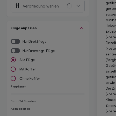
geflie
Verpflegung wählen
gesteu
ausges
Miniba
Heizun
Flüge anpassen
Extrab
(koste
Nur Direktflüge
Einzel
(koste
Nur Eurowings-Flüge
zentra
(Bergb
Alle Flüge
Gebühr
Mit Koffer
Einzel
geflie
Ohne Koffer
sowie 
Flugdauer
Flugdauer
Die Zi
(koste
Klimaa
Bis zu 24 Stunden
Zimmer
Abflugzeiten
Abflugzeiten
(koste