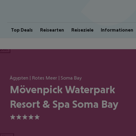
Top Deals
Reisearten
Reiseziele
Informationen
ious
Ägypten | Rotes Meer | Soma Bay
Mövenpick Waterpark
Resort & Spa Soma Bay
5