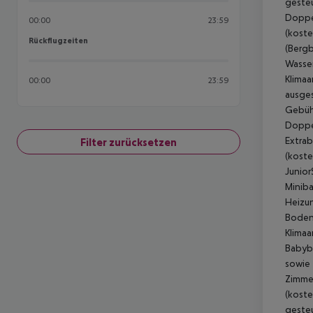
gesteu
Doppel
00:00
23:59
(koste
Rückflugzeiten
Rückflugzeiten
(Bergb
Wasser
Klimaa
00:00
23:59
ausges
Gebühr
Doppel
Extrab
Filter zurücksetzen
(koste
Junior
Miniba
Heizun
Boden,
Klimaa
Babybe
sowie 
Zimmer
(koste
gesteu