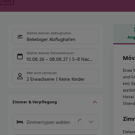
Next
Wähle deinen Abflughafen
Ang
Beliebiger Abflughafen
Hote
Wähle deinen Reisezeitraum
Möve
10.08.26
–
08.08.27
5-8 Nächte
Etwa 1
Wer wird verreisen
und So
2 Erwachsene
Keine Kinder
km). E
ärztli
Hotel 
Zimmer & Verpflegung
Strand
Zim
Zimmertypen wählen
Deluxe