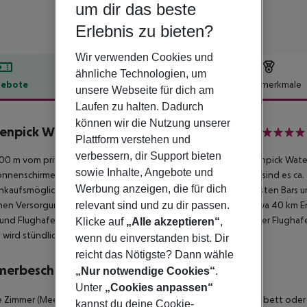
um dir das beste
Erlebnis zu bieten?
Wir verwenden Cookies und
ähnliche Technologien, um
ebote
Hotelbeschreibung
Hotelmerkmale
unsere Webseite für dich am
Laufen zu halten. Dadurch
lbeschreibung
können wir die Nutzung unserer
npick Waterpark Resort & Spa Soma Bay
Plattform verstehen und
5
verbessern, dir Support bieten
00 m vom privaten Sandstrand entfernt liegt das Hotel Movenpick Wate
sowie Inhalte, Angebote und
nnenschirme kostenlos verfügbar. Zum touristischen Zentrum sind es ca. 4
Werbung anzeigen, die für dich
inkaufsmöglichkeiten liegen ca. 45 km vom Hotel. Zu den nächsten Bars u
relevant sind und zu dir passen.
chen Versorgung im Notfall befindet sich ein Krankenhaus in etwa 40 km E
und Flughafen verkehrt (gegen Gebühr) ein Shuttle. Ein weiterer Flughaf
Klicke auf
„Alle akzeptieren“
,
 wird stündlich ein kostenloses Shuttle angeboten.
wenn du einverstanden bist. Dir
reicht das Nötigste? Dann wähle
merbeschreibung
„Nur notwendige Cookies“
.
Unter
„Cookies anpassen“
 Zimmer (Meerblick): Die Zimmer sind ausgestattet mit Doppelbett oder 
kannst du deine Cookie-