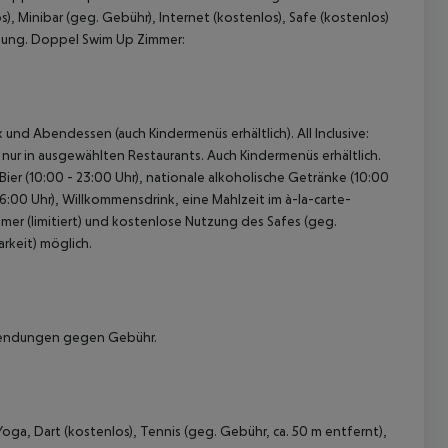
 Minibar (geg. Gebühr), Internet (kostenlos), Safe (kostenlos)
izung. Doppel Swim Up Zimmer:
und Abendessen (auch Kindermenüs erhältlich). All Inclusive:
ur in ausgewählten Restaurants. Auch Kindermenüs erhältlich.
ier (10:00 - 23:00 Uhr), nationale alkoholische Getränke (10:00
 16:00 Uhr), Willkommensdrink, eine Mahlzeit im à-la-carte-
mer (limitiert) und kostenlose Nutzung des Safes (geg.
rkeit) möglich.
wendungen gegen Gebühr.
ga, Dart (kostenlos), Tennis (geg. Gebühr, ca. 50 m entfernt),