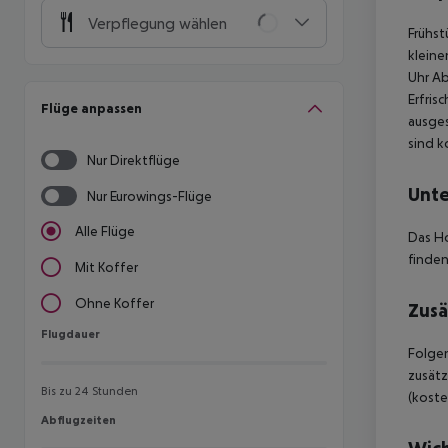
Verpflegung wählen
Frühst
kleine
Uhr
Ab
Erfris
Flüge anpassen
ausges
sind k
Nur Direktflüge
Unte
Nur Eurowings-Flüge
Alle Flüge
Das Ho
finden
Mit Koffer
Ohne Koffer
Zusä
Flugdauer
Flugdauer
Folgen
zusätz
Bis zu 24 Stunden
(koste
Abflugzeiten
Abflugzeiten