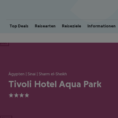
Top Deals
Reisearten
Reiseziele
Informationen
ious
Ägypten | Sinai | Sharm el-Sheikh
Tivoli Hotel Aqua Park
4