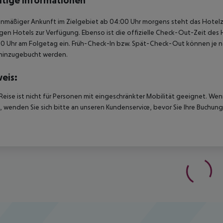
tige Informationen
anmäßiger Ankunft im Zielgebiet ab 04:00 Uhr morgens steht das Hotelz
igen Hotels zur Verfügung. Ebenso ist die offizielle Check-Out-Zeit des 
00 Uhr am Folgetag ein. Früh-Check-In bzw. Spät-Check-Out können je n
hinzugebucht werden.
eis:
Reise ist nicht für Personen mit eingeschränkter Mobilität geeignet. We
 wenden Sie sich bitte an unseren Kundenservice, bevor Sie Ihre Buchung