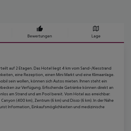
Bewertungen
Lage
rteilt auf 2 Etagen. Das Hotel liegt 4 km vom Sand-/Kiesstrand
hkeiten, eine Rezeption, einen Mini Markt und eine Klimaanlage.
obil sein wollen, können sich Autos mieten. Ihnen steht ein
erbecken zur Verfügung. Erfischende Getränke können direkt an
los am Strand und am Pool bereit. Vom Hotel aus erreichbar:
 Canyon (400 km), Zentrum (6 km) und Disco (6 km). In der Nähe
urist Information, Einkaufsmöglichkeiten und medizinische