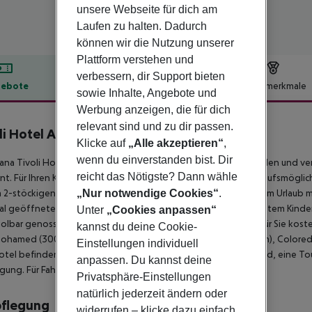
unsere Webseite für dich am
Laufen zu halten. Dadurch
können wir die Nutzung unserer
Plattform verstehen und
verbessern, dir Support bieten
ebote
Hotelbeschreibung
Hotelmerkmale
sowie Inhalte, Angebote und
lbeschreibung
Werbung anzeigen, die für dich
relevant sind und zu dir passen.
li Hotel Aqua Park
Klicke auf
„Alle akzeptieren“
,
4
wenn du einverstanden bist. Dir
ana Tivoli Hotel in Sharm El Sheikh hat 114 Zimmer, in 4 Gebäuden und ve
reicht das Nötigste? Dann wähle
nt. Für Ihren Komfort verfügt das Hotel über eine Lobby, Einkaufsmöglic
„Nur notwendige Cookies“
.
 2-stöckigen Hotel wird Englisch gesprochen. Gäste die auch im Urlaub m
al geöffneter beheizter Pool mit Frischwasser und mit getrenntem Kind
Unter
„Cookies anpassen“
olbar genossen werden. Sonnenschirme und -liegen stehen für Sie kosten
kannst du deine Cookie-
ohamed (300 km), Flughafen SSH (20 km), St. Kathrein (300 km), Colored
Einstellungen individuell
tel befinden sich Supermärkte, Bars/Restaurants, ein Taxistand, eine To
anpassen. Du kannst deine
gung. Für Fahrzeuge verfügt das Hotel über einen Parkplatz.
Privatsphäre-Einstellungen
natürlich jederzeit ändern oder
pflegung
widerrufen – klicke dazu einfach