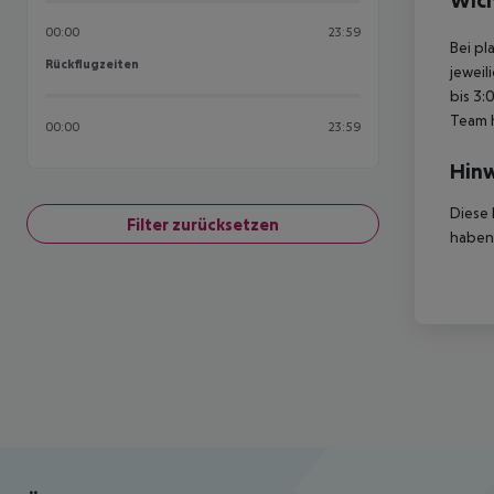
Wich
00:00
23:59
Bei pl
Rückflugzeiten
Rückflugzeiten
jeweil
bis 3:
Team 
00:00
23:59
Hinw
Diese 
Filter zurücksetzen
haben,
Footer