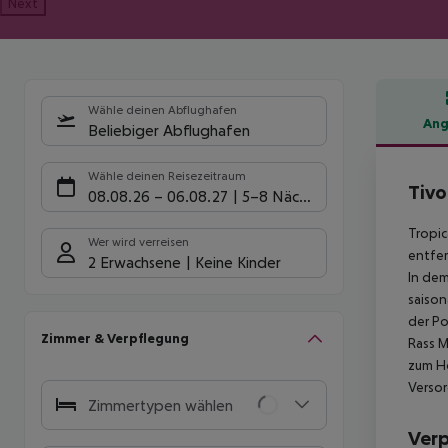
Next
Wähle deinen Abflughafen
Ang
Beliebiger Abflughafen
Hote
Wähle deinen Reisezeitraum
Tivo
08.08.26
–
06.08.27
5-8 Nächte
Tropic
Wer wird verreisen
entfer
2 Erwachsene
Keine Kinder
In dem
saison
der Po
Zimmer & Verpflegung
Rass M
zum Ho
Versor
Zimmertypen wählen
Ver