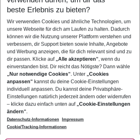
09.08.26
–
07.08.27
5-8 Nächte
beste Erlebnis zu bieten?
Wer wird verreisen
Wir verwenden Cookies und ähnliche Technologien, um
2 Erwachsene
Keine Kinder
unsere Webseite für dich am Laufen zu halten. Dadurch
können wir die Nutzung unserer Plattform verstehen und
Mehr Filter anzeigen
verbessern, dir Support bieten sowie Inhalte, Angebote
und Werbung anzeigen, die für dich relevant sind und zu
dir passen. Klicke auf
„Alle akzeptieren“
, wenn du
einverstanden bist. Dir reicht das Nötigste? Dann wähle
„Nur notwendige Cookies“
. Unter
„Cookies
anpassen“
kannst du deine Cookie-Einstellungen
Footer
Footer navigation
individuell anpassen. Du kannst deine Privatsphäre-
Über uns
Einstellungen natürlich jederzeit ändern oder widerrufen
AGB
– klicke dazu einfach unten auf
„Cookie-Einstellungen
Service & Hilfe
Bestpreisgarantie
ändern“
.
Datenschutz-Informationen
Impressum
Agenturbetreuung
Cookie-Einstellungen ändern
Folge uns
Barrierefreies Reisen
Cookie/Tracking-Informationen
Cookie-Richtlinie
Check-in
Datenschutz