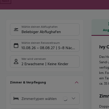
Next
Wähle deinen Abflughafen
Ang
Beliebiger Abflughafen
Hote
Wähle deinen Reisezeitraum
Ivy 
10.08.26
–
08.08.27
5-8 Nächte
Das Ho
Wer wird verreisen
Sand-/
2 Erwachsene
Keine Kinder
verfüg
km. Fo
ein Ta
Zimmer & Verpflegung
ca. 35
Zim
Zimmertypen wählen
Doppel