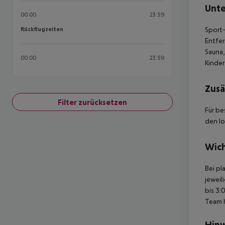
Unte
00:00
23:59
Rückflugzeiten
Sport-
Rückflugzeiten
Entfer
Sauna
00:00
23:59
Kinder
Zusä
Filter zurücksetzen
Für be
den lo
Wich
Bei pl
jeweil
bis 3:
Team 
Hinw