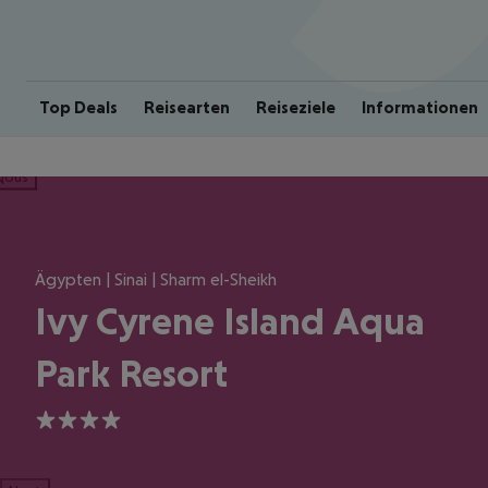
Top Deals
Reisearten
Reiseziele
Informationen
ious
Ägypten | Sinai | Sharm el-Sheikh
Ivy Cyrene Island Aqua
Park Resort
4