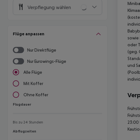
Miniba
Verpflegung wählen
Klimaa
(koste
indivi
Babybe
Flüge anpassen
sowie 
oder T
Nur Direktflüge
(geg. 
Standa
Nur Eurowings-Flüge
und Sa
(Poolb
Alle Flüge
indivi
Mit Koffer
Ver
Ohne Koffer
Flugdauer
Flugdauer
Frühst
Frühst
23:00 
Bis zu 24 Stunden
Kautio
Abflugzeiten
Abflugzeiten