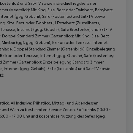
(kostenlos) und Sat-TV sowie individuell regulierbarer
mmer (Meerblick): Mit King-Size-Bett oder Twinbett, Babybett
Internet (geg. Gebühr), Safe (kostenlos) und Sat-TV sowie
King-Size-Bett oder Twinbett, 1 Extrabett (Zustellbett),
errasse, Internet (geg. Gebühr), Safe (kostenlos) und Sat-TV
): Doppel Standard Zimmer (Gartenblick): Mit King-Size-Bett
 Minibar (ggf. geg. Gebühr), Balkon oder Terrasse, Internet
imaanlage. Doppel Standard Zimmer (Gartenblick): Einzelbelegung
Balkon oder Terrasse, Internet (geg. Gebühr), Safe (kostenlos)
ard Zimmer (Gartenblick): Einzelbelegung Standard Zimmer
 akzeptieren
e, Internet (geg. Gebühr), Safe (kostenlos) und Sat-TV sowie
k):
tück. All Inclusive: Frühstück, Mittag- und Abendessen.
 und Wein zu bestimmten Service-Zeiten. Softdrinks (10:30 -
(16:00 - 17:00 Uhr) und kostenlose Nutzung des Safes (geg.