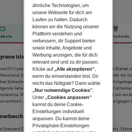
ähnliche Technologien, um
unsere Webseite für dich am
Laufen zu halten. Dadurch
können wir die Nutzung unserer
Plattform verstehen und
ebote
Hotelbeschreibung
Hotelmerkmale
verbessern, dir Support bieten
lbeschreibung
sowie Inhalte, Angebote und
Werbung anzeigen, die für dich
Cyrene Island Aqua Park Resort
relevant sind und zu dir passen.
4
tel IVY Cyrene Island Hotel liegt ca. 500 km von Cairo entfernt (Dahab ca
Klicke auf
„Alle akzeptieren“
,
Kiesstrand, liegt ca. 400 m entfernt (kostenloses Strand-Shuttle). Am 
wenn du einverstanden bist. Dir
bar. Einkaufsmöglichkeiten liegen ca. 18 km vom Hotel. Die nächstgelege
reicht das Nötigste? Dann wähle
lgende Sehenswürdigkeiten sind vom Hotel aus erreichbar: St. Catherine 
„Nur notwendige Cookies“
.
xistand (ca. 20 m). Zur ärztlichen Versorgung im Notfall befindet sich ein
Unter
„Cookies anpassen“
 km entfernt. Zwischen Hotel und Flughafen verkehrt ein Shuttle (gegen 
kannst du deine Cookie-
Einstellungen individuell
merbeschreibung
anpassen. Du kannst deine
Privatsphäre-Einstellungen
 Standard Zimmer (Meerblick): Mit King-Size-Bett oder Twinbett, 1 Extr