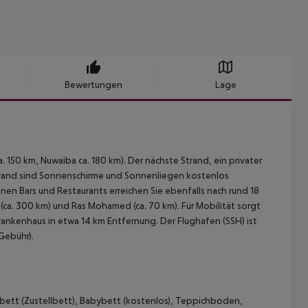
Bewertungen
Lage
. 150 km, Nuwaiba ca. 180 km). Der nächste Strand, ein privater
Strand sind Sonnenschirme und Sonnenliegen kostenlos
nen Bars und Restaurants erreichen Sie ebenfalls nach rund 18
(ca. 300 km) und Ras Mohamed (ca. 70 km). Für Mobilität sorgt
 Krankenhaus in etwa 14 km Entfernung. Der Flughafen (SSH) ist
Gebühr).
abett (Zustellbett), Babybett (kostenlos), Teppichboden,