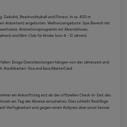
. Gebühr), Beachvolleyball und Fitness. In ca. 400 m
alen Anbietern) angeboten. Wellnessangebote: Spa-Bereich mit
Erwachsene: Animationsprogramm mit Abendshows.
hren) und Mini-Club für Kinder (von 4 - 12 Jahren).
allen. Einige Dienstleistungen hängen von der Jahreszeit und
h. Kreditkarten: Visa und Euro/MasterCard.
immer am Ankunftstag erst ab der offiziellen Check-In-Zeit des
Hotels am Tag der Abreise einzuhalten. Dies schließt Rückflüge
ach Verfügbarkeit und gegen einen Aufpreis über unser Service