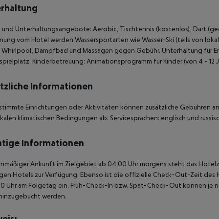
rhaltung
 und Unterhaltungsangebote: Aerobic, Tischtennis (kostenlos), Dart (geg
nung vom Hotel werden Wassersportarten wie Wasser-Ski (teils von lok
, Whirlpool, Dampfbad und Massagen gegen Gebühr. Unterhaltung für 
spielplatz. Kinderbetreuung: Animationsprogramm für Kinder (von 4 - 12 Ja
tzliche Informationen
stimmte Einrichtungen oder Aktivitäten können zusätzliche Gebühren anf
kalen klimatischen Bedingungen ab. Servicesprachen: englisch und russisc
tige Informationen
anmäßiger Ankunft im Zielgebiet ab 04:00 Uhr morgens steht das Hotelz
igen Hotels zur Verfügung. Ebenso ist die offizielle Check-Out-Zeit des 
00 Uhr am Folgetag ein. Früh-Check-In bzw. Spät-Check-Out können je n
hinzugebucht werden.
eis: