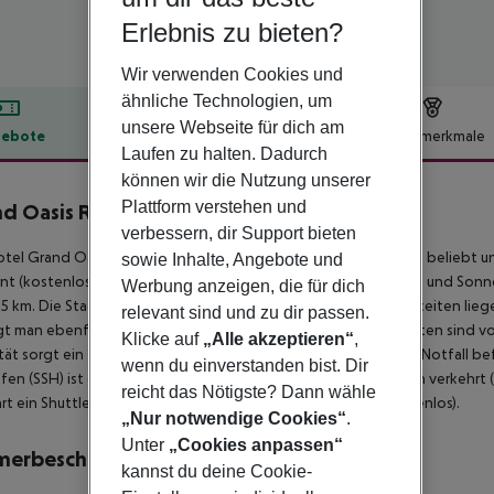
Erlebnis zu bieten?
Wir verwenden Cookies und
ähnliche Technologien, um
unsere Webseite für dich am
ebote
Hotelbeschreibung
Hotelmerkmale
Laufen zu halten. Dadurch
lbeschreibung
können wir die Nutzung unserer
Plattform verstehen und
d Oasis Resort
4
verbessern, dir Support bieten
tel Grand Oasis Resort ist besonders bei Hochzeitsreisenden beliebt un
sowie Inhalte, Angebote und
nt (kostenloses Strand-Shuttle). Am Strand sind Sonnenliegen und Sonn
Werbung anzeigen, die für dich
 15 km. Die Stadt Cairo ist ca. 500 km entfernt. Einkaufsmöglichkeiten li
relevant sind und zu dir passen.
t man ebenfalls nach rund 500 m. Folgende Sehenswürdigkeiten sind vom H
Klicke auf
„Alle akzeptieren“
,
tät sorgt ein Taxistand (ca. 50 m). Zur ärztlichen Versorgung im Notfall b
wenn du einverstanden bist. Dir
fen (SSH) ist ca. 35 km entfernt. Zwischen Hotel und Flughafen verkehrt
reicht das Nötigste? Dann wähle
rt ein Shuttle nach SOHO Square von 20:00 - 23:00 Uhr (kostenlos).
„Nur notwendige Cookies“
.
Unter
„Cookies anpassen“
merbeschreibung
kannst du deine Cookie-