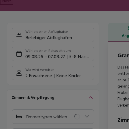
Next
Wähle deinen Abflughafen
Ang
Beliebiger Abflughafen
Hote
Wähle deinen Reisezeitraum
Gran
09.08.26
–
07.08.27
5-8 Nächte
Das Ho
Wer wird verreisen
entfer
2 Erwachsene
Keine Kinder
es ca.
gelang
Mobili
Zimmer & Verpflegung
Flugha
verkeh
Zimmertypen wählen
Zim