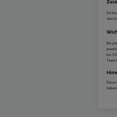
Zusä
Für be
den lo
Wich
Bei pl
jeweil
bis 3:
Team 
Hinw
Diese 
haben,