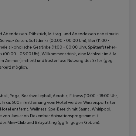
- und Abendessen. Frühstück, Mittag- und Abendessen dabei nur in
rvice-Zeiten. Softdrinks (00:00 - 00:00 Uhr), Bier (11:00 -
onale alkoholische Getränke (11:00 - 00:00 Uhr), Spätaufsteher-
cks (00:00 - 06:00 Uhr), Willkommensdrink, eine Mahlzeit im à-la-
em Zimmer (limitiert) und kostenlose Nutzung des Safes (geg.
rkeit) möglich.
all, Yoga, Beachvolleyball, Aerobic, Fitness (10:00 - 18:00 Uhr,
s). In ca. 500 m Entfernung vom Hotel werden Wassersportarten
Hotel entfernt. Wellness: Spa-Bereich mit Sauna, Whirlpool,
: von Januar bis Dezember Animationsprogramm mit
er. Mini-Club und Babysitting (ggfls. gegen Gebühr).