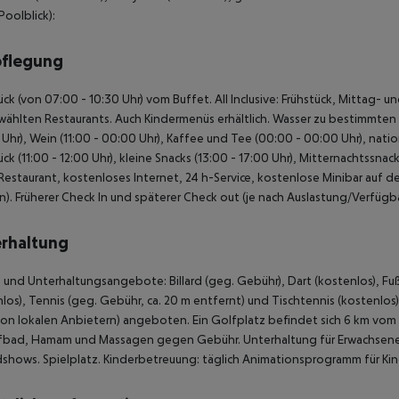
Poolblick):
pflegung
ück (von 07:00 - 10:30 Uhr) vom Buffet. All Inclusive: Frühstück, Mittag
ählten Restaurants. Auch Kindermenüs erhältlich. Wasser zu bestimmten Se
Uhr), Wein (11:00 - 00:00 Uhr), Kaffee und Tee (00:00 - 00:00 Uhr), nati
ück (11:00 - 12:00 Uhr), kleine Snacks (13:00 - 17:00 Uhr), Mitternachtssna
Restaurant, kostenloses Internet, 24 h-Service, kostenlose Minibar auf d
n). Früherer Check In und späterer Check out (je nach Auslastung/Verfügba
rhaltung
 und Unterhaltungsangebote: Billard (geg. Gebühr), Dart (kostenlos), Fußb
los), Tennis (geg. Gebühr, ca. 20 m entfernt) und Tischtennis (kostenlo
 von lokalen Anbietern) angeboten. Ein Golfplatz befindet sich 6 km vom 
bad, Hamam und Massagen gegen Gebühr. Unterhaltung für Erwachsene
hows. Spielplatz. Kinderbetreuung: täglich Animationsprogramm für Kind