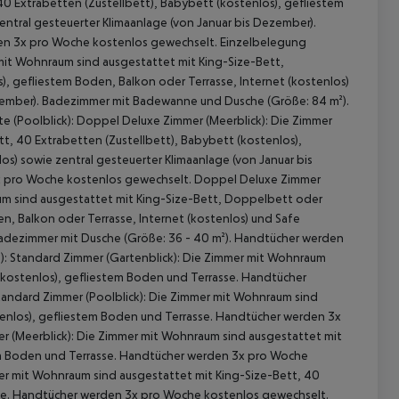
 Extrabetten (Zustellbett), Babybett (kostenlos), gefliestem
entral gesteuerter Klimaanlage (von Januar bis Dezember).
en 3x pro Woche kostenlos gewechselt. Einzelbelegung
 mit Wohnraum sind ausgestattet mit King-Size-Bett,
, gefliestem Boden, Balkon oder Terrasse, Internet (kostenlos)
Dezember). Badezimmer mit Badewanne und Dusche (Größe: 84 m²).
 (Poolblick): Doppel Deluxe Zimmer (Meerblick): Die Zimmer
, 40 Extrabetten (Zustellbett), Babybett (kostenlos),
os) sowie zentral gesteuerter Klimaanlage (von Januar bis
x pro Woche kostenlos gewechselt. Doppel Deluxe Zimmer
aum sind ausgestattet mit King-Size-Bett, Doppelbett oder
n, Balkon oder Terrasse, Internet (kostenlos) und Safe
 Badezimmer mit Dusche (Größe: 36 - 40 m²). Handtücher werden
): Standard Zimmer (Gartenblick): Die Zimmer mit Wohnraum
 (kostenlos), gefliestem Boden und Terrasse. Handtücher
andard Zimmer (Poolblick): Die Zimmer mit Wohnraum sind
tenlos), gefliestem Boden und Terrasse. Handtücher werden 3x
r (Meerblick): Die Zimmer mit Wohnraum sind ausgestattet mit
tem Boden und Terrasse. Handtücher werden 3x pro Woche
mer mit Wohnraum sind ausgestattet mit King-Size-Bett, 40
sse. Handtücher werden 3x pro Woche kostenlos gewechselt.