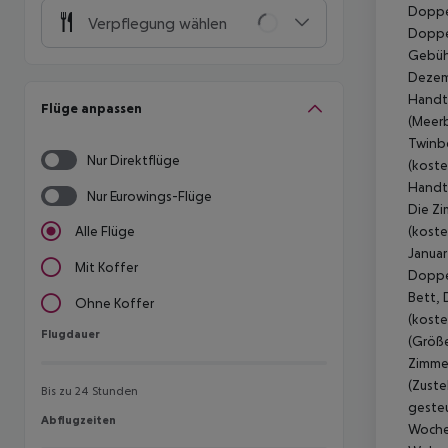
Doppel
Verpflegung wählen
Doppel
Gebühr
Dezemb
Handt
Flüge anpassen
(Meerb
Twinbe
Nur Direktflüge
(koste
Handtü
Nur Eurowings-Flüge
Die Zi
(koste
Alle Flüge
Januar
Mit Koffer
Doppel
Bett, 
Ohne Koffer
(koste
Flugdauer
Flugdauer
(Größe
Zimmer
(Zuste
Bis zu 24 Stunden
gesteu
Abflugzeiten
Abflugzeiten
Woche 