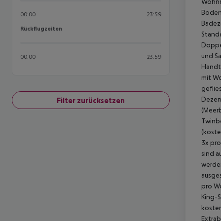
Wohnra
Boden,
00:00
23:59
Badez
Rückflugzeiten
Rückflugzeiten
Standa
Doppel
und Sa
00:00
23:59
Handtü
mit Wo
geflie
Dezem
Filter zurücksetzen
(Meerb
Twinbe
(koste
3x pro
sind a
werden
ausges
pro Wo
King-S
kosten
Extrab