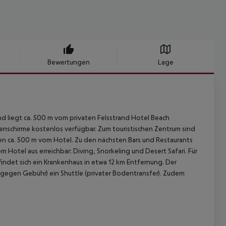
Bewertungen
Lage
d liegt ca. 500 m vom privaten Felsstrand Hotel Beach
enschirme kostenlos verfügbar. Zum touristischen Zentrum sind
egen ca. 500 m vom Hotel. Zu den nächsten Bars und Restaurants
otel aus erreichbar: Diving, Snorkeling und Desert Safari. Für
efindet sich ein Krankenhaus in etwa 12 km Entfernung. Der
 (gegen Gebühr) ein Shuttle (privater Bodentransfer). Zudem