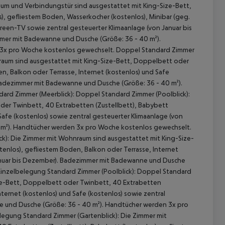
um und Verbindungstür sind ausgestattet mit King-Size-Bett,
, gefliestem Boden, Wasserkocher (kostenlos), Minibar (geg.
creen-TV sowie zentral gesteuerter Klimaanlage (von Januar bis
mer mit Badewanne und Dusche (Größe: 36 - 40 m²).
 3x pro Woche kostenlos gewechselt. Doppel Standard Zimmer
nraum sind ausgestattet mit King-Size-Bett, Doppelbett oder
n, Balkon oder Terrasse, Internet (kostenlos) und Safe
 Badezimmer mit Badewanne und Dusche (Größe: 36 - 40 m²).
rd Zimmer (Meerblick): Doppel Standard Zimmer (Poolblick):
der Twinbett, 40 Extrabetten (Zustellbett), Babybett
Safe (kostenlos) sowie zentral gesteuerter Klimaanlage (von
 m²). Handtücher werden 3x pro Woche kostenlos gewechselt.
ck): Die Zimmer mit Wohnraum sind ausgestattet mit King-Size-
 akzeptieren
enlos), gefliestem Boden, Balkon oder Terrasse, Internet
 Januar bis Dezember). Badezimmer mit Badewanne und Dusche
Einzelbelegung Standard Zimmer (Poolblick): Doppel Standard
ize-Bett, Doppelbett oder Twinbett, 40 Extrabetten
nternet (kostenlos) und Safe (kostenlos) sowie zentral
e und Dusche (Größe: 36 - 40 m²). Handtücher werden 3x pro
legung Standard Zimmer (Gartenblick): Die Zimmer mit