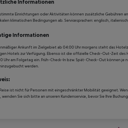
tzliche Informationen
stimmte Einrichtungen oder Aktivitäten können zusätzliche Gebühren anf
kalen klimatischen Bedingungen ab. Servicesprachen: englisch, italienisch,
tige Informationen
anmäßiger Ankunft im Zielgebiet ab 04:00 Uhr morgens steht das Hotelz
igen Hotels zur Verfügung. Ebenso ist die offizielle Check-Out-Zeit des 
00 Uhr am Folgetag ein. Früh-Check-In bzw. Spät-Check-Out können je n
hinzugebucht werden.
eis:
Reise ist nicht für Personen mit eingeschränkter Mobilität geeignet. We
 wenden Sie sich bitte an unseren Kundenservice, bevor Sie Ihre Buchung