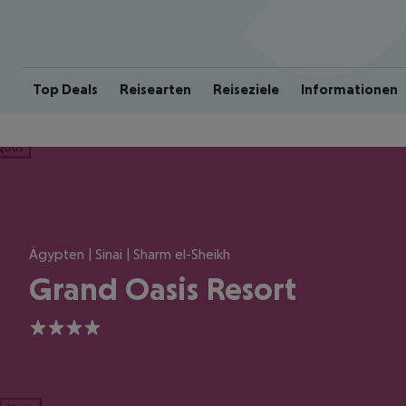
Top Deals
Reisearten
Reiseziele
Informationen
ious
Ägypten | Sinai | Sharm el-Sheikh
Grand Oasis Resort
4