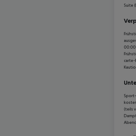
Suite (
Ver
Frühst
ausgew
00:00 
Frühst
carte-
Kautio
Unte
Sport-
kosten
(teils
Dampf
Abends