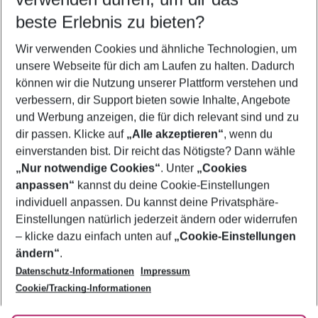
08.08.26
–
06.08.27
5-8 Nächte
beste Erlebnis zu bieten?
Wer wird verreisen
Wir verwenden Cookies und ähnliche Technologien, um
2 Erwachsene
Keine Kinder
unsere Webseite für dich am Laufen zu halten. Dadurch
können wir die Nutzung unserer Plattform verstehen und
Mehr Filter anzeigen
verbessern, dir Support bieten sowie Inhalte, Angebote
und Werbung anzeigen, die für dich relevant sind und zu
dir passen. Klicke auf
„Alle akzeptieren“
, wenn du
einverstanden bist. Dir reicht das Nötigste? Dann wähle
„Nur notwendige Cookies“
. Unter
„Cookies
anpassen“
kannst du deine Cookie-Einstellungen
Footer
Footer navigation
individuell anpassen. Du kannst deine Privatsphäre-
Über uns
Einstellungen natürlich jederzeit ändern oder widerrufen
AGB
– klicke dazu einfach unten auf
„Cookie-Einstellungen
Service & Hilfe
Bestpreisgarantie
ändern“
.
Datenschutz-Informationen
Impressum
Agenturbetreuung
Cookie-Einstellungen ändern
Folge uns
Barrierefreies Reisen
Cookie/Tracking-Informationen
Cookie-Richtlinie
Check-in
Datenschutz