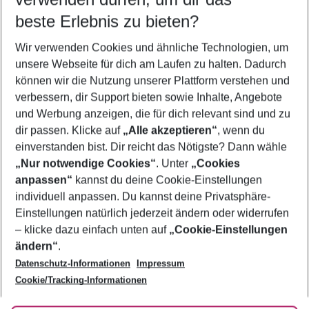
09.08.26
–
07.08.27
5-8 Nächte
beste Erlebnis zu bieten?
Wer wird verreisen
Wir verwenden Cookies und ähnliche Technologien, um
2 Erwachsene
Keine Kinder
unsere Webseite für dich am Laufen zu halten. Dadurch
können wir die Nutzung unserer Plattform verstehen und
Mehr Filter anzeigen
verbessern, dir Support bieten sowie Inhalte, Angebote
und Werbung anzeigen, die für dich relevant sind und zu
dir passen. Klicke auf
„Alle akzeptieren“
, wenn du
einverstanden bist. Dir reicht das Nötigste? Dann wähle
„Nur notwendige Cookies“
. Unter
„Cookies
anpassen“
kannst du deine Cookie-Einstellungen
Footer
Footer navigation
individuell anpassen. Du kannst deine Privatsphäre-
Über uns
Einstellungen natürlich jederzeit ändern oder widerrufen
AGB
– klicke dazu einfach unten auf
„Cookie-Einstellungen
Service & Hilfe
Bestpreisgarantie
ändern“
.
Datenschutz-Informationen
Impressum
Agenturbetreuung
Cookie-Einstellungen ändern
Folge uns
Barrierefreies Reisen
Cookie/Tracking-Informationen
Cookie-Richtlinie
Check-in
Datenschutz