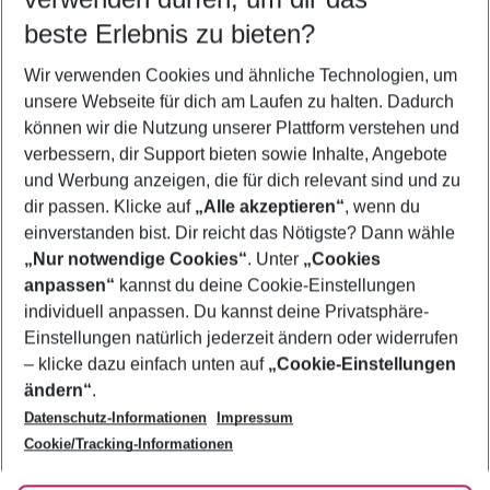
08.08.26
–
06.08.27
5-8 Nächte
beste Erlebnis zu bieten?
Wer wird verreisen
Wir verwenden Cookies und ähnliche Technologien, um
2 Erwachsene
Keine Kinder
unsere Webseite für dich am Laufen zu halten. Dadurch
können wir die Nutzung unserer Plattform verstehen und
Mehr Filter anzeigen
verbessern, dir Support bieten sowie Inhalte, Angebote
und Werbung anzeigen, die für dich relevant sind und zu
dir passen. Klicke auf
„Alle akzeptieren“
, wenn du
einverstanden bist. Dir reicht das Nötigste? Dann wähle
„Nur notwendige Cookies“
. Unter
„Cookies
anpassen“
kannst du deine Cookie-Einstellungen
Footer
Footer navigation
individuell anpassen. Du kannst deine Privatsphäre-
Über uns
Einstellungen natürlich jederzeit ändern oder widerrufen
AGB
– klicke dazu einfach unten auf
„Cookie-Einstellungen
Service & Hilfe
Bestpreisgarantie
ändern“
.
Datenschutz-Informationen
Impressum
Agenturbetreuung
Cookie-Einstellungen ändern
Folge uns
Barrierefreies Reisen
Cookie/Tracking-Informationen
Cookie-Richtlinie
Check-in
Datenschutz