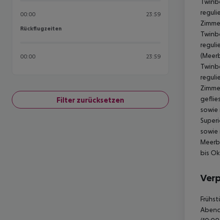
Twinbe
reguli
00:00
23:59
Zimmer
Rückflugzeiten
Rückflugzeiten
Twinbe
reguli
(Meerb
00:00
23:59
Twinbe
reguli
Zimmer
geflie
Filter zurücksetzen
sowie 
Superi
sowie 
Meerbl
bis Ok
Ver
Frühst
Abende