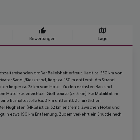
Bewertungen
Lage
chzeitsreisenden großer Beliebheit erfreut, liegt ca. 550 km von
privater Sand-/Kiesstrand, liegt ca. 150 m entfernt. Am Strand
ten liegen ca. 25 km vom Hotel. Zu den nächsten Bars und
otel aus erreichbar: Golf course (ca. 5 km). Für Mobilität im
ne Bushaltestelle (ca. 3 km entfernt). Zur ärztlichen
Der Flughafen (HRG) ist ca. 52 km entfernt. Zwischen Hotel und
iegt in etwa 190 km Entfernung. Zudem verkehrt ein Shuttle nach