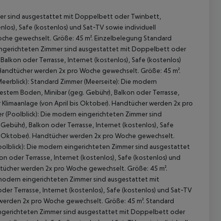
er sind ausgestattet mit Doppelbett oder Twinbett,
nlos), Safe (kostenlos) und Sat-TV sowie individuell
Woche gewechselt. Größe: 45 m². Einzelbelegung Standard
eingerichteten Zimmer sind ausgestattet mit Doppelbett oder
alkon oder Terrasse, Internet (kostenlos), Safe (kostenlos)
). Handtücher werden 2x pro Woche gewechselt. Größe: 45 m².
Meerblick): Standard Zimmer (Meerseite): Die modern
estem Boden, Minibar (geg. Gebühr), Balkon oder Terrasse,
er Klimaanlage (von April bis Oktober). Handtücher werden 2x pro
r (Poolblick): Die modern eingerichteten Zimmer sind
ebühr), Balkon oder Terrasse, Internet (kostenlos), Safe
 akzeptieren
 bis Oktober). Handtücher werden 2x pro Woche gewechselt.
oolblick): Die modern eingerichteten Zimmer sind ausgestattet
 oder Terrasse, Internet (kostenlos), Safe (kostenlos) und
andtücher werden 2x pro Woche gewechselt. Größe: 45 m².
modern eingerichteten Zimmer sind ausgestattet mit
er Terrasse, Internet (kostenlos), Safe (kostenlos) und Sat-TV
er werden 2x pro Woche gewechselt. Größe: 45 m². Standard
ngerichteten Zimmer sind ausgestattet mit Doppelbett oder