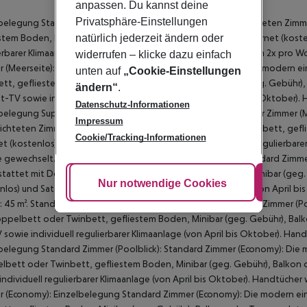
anpassen. Du kannst deine
Privatsphäre-Einstellungen
belegung Standard Zimmer (Meerseite): Die modern eingerichteten Zimm
natürlich jederzeit ändern oder
stem Boden, Minibar (geg. Gebühr), Balkon oder Terrasse, Internet (koste
erbarer Klimaanlage (von April bis Oktober). Handtücher werden 2x pro 
widerrufen – klicke dazu einfach
 (Meerseite): Einzelbelegung Superior Zimmer (Meerblick): Die modern 
unten auf
„Cookie-Einstellungen
tt, gefliestem Boden, Wasserkocher (kostenlos), Minibar (geg. Gebühr), B
ändern“
.
t-TV sowie individuell regulierbarer Klimaanlage (von April bis Oktober
Datenschutz-Informationen
belegung Superior Zimmer (Meerblick): Einzelbelegung Superior Zimmer (
Impressum
ichteten Zimmer sind ausgestattet mit Doppelbett oder Twinbett, gefli
Cookie/Tracking-Informationen
et (kostenlos), Safe (kostenlos) und Sat-TV sowie individuell regulierbar
gewechselt. Größe: 45 m². Standard Zimmer (Meerseite): Standard Zimme
tattet mit Doppelbett oder Twinbett, gefliestem Boden, Minibar (geg. G
Cookie anpassen
Nur notwendige Cookies
Alle
nlos) und Sat-TV sowie individuell regulierbarer Klimaanlage (von April
 45 m². Standard Zimmer (Poolblick): Einzelbelegung Standard Zimmer (P
ppelbett oder Twinbett, gefliestem Boden, Minibar (geg. Gebühr), Balkon
 sowie individuell regulierbarer Klimaanlage (von April bis Oktober). H
belegung Standard Zimmer (Poolblick): Standard Zimmer (Economy): Die 
bett oder Twinbett, gefliestem Boden, Minibar (geg. Gebühr), Balkon od
individuell regulierbarer Klimaanlage (von April bis Oktober). Handtüch
 (Economy): Einzelbelegung Standard Zimmer (Economy): Die modern ei