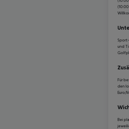
(10:00
(10:00
Willko
Unte
Sport-
und Ti
Golfpl
Zusä
Für be
den lo
Euro/M
Wich
Bei pl
jeweil