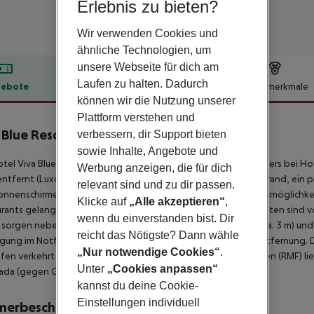
Erlebnis zu bieten?
Wir verwenden Cookies und
ähnliche Technologien, um
unsere Webseite für dich am
Laufen zu halten. Dadurch
ebote
Hotelbeschreibung
Hotelmerkmale
können wir die Nutzung unserer
lbeschreibung
Plattform verstehen und
 Blue Resort & Diving Sharm El Naga
verbessern, dir Support bieten
4
sowie Inhalte, Angebote und
tel Viva Blue Resort And Diving (Adults only), das sich besonders bei Ho
Werbung anzeigen, die für dich
entfernt (Luxor ca. 245 km, El Quseir ca. 100 km). Der nächste Strand, ein 
relevant sind und zu dir passen.
onnenschirme und Sonnenliegen kostenlos verfügbar. Einkaufsmöglichkei
Klicke auf
„Alle akzeptieren“
,
rants gelangt man nach rund 2 km. Folgende Sehenswürdigkeiten sind vom H
wenn du einverstanden bist. Dir
 sorgen neben einem Mietwagen-Verleih auch ein Taxistand (ca. 3 m) und ei
reicht das Nötigste? Dann wähle
gung im Notfall befindet sich ein Krankenhaus in etwa 3 km Entfernung. 
„Nur notwendige Cookies“
.
fen verkehrt ein Shuttle (gegen Gebühr). Ein weiterer Flughafen (RMF) l
Unter
„Cookies anpassen“
ada (gegen Gebühr).
kannst du deine Cookie-
Einstellungen individuell
merbeschreibung