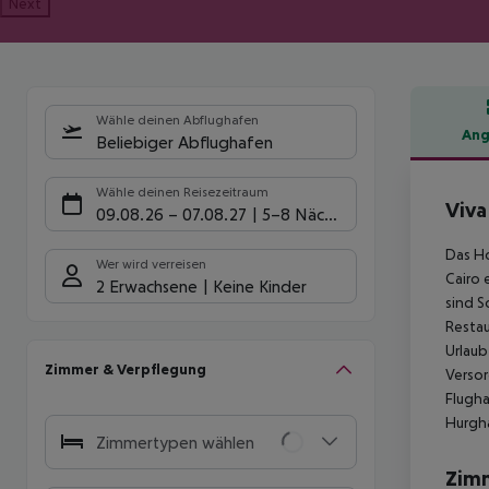
Next
Wähle deinen Abflughafen
Ang
Beliebiger Abflughafen
Hote
Wähle deinen Reisezeitraum
Viva
09.08.26
–
07.08.27
5-8 Nächte
Das Ho
Wer wird verreisen
Cairo 
2 Erwachsene
Keine Kinder
sind S
Restau
Urlaub
Zimmer & Verpflegung
Versor
Flugha
Hurgh
Zimmertypen wählen
Zim