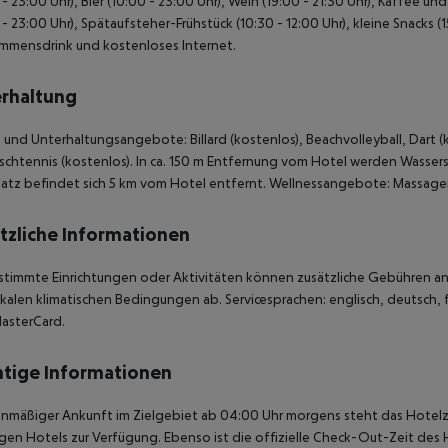
 - 23:00 Uhr), Bier (10:00 - 23:00 Uhr), Wein (19:00 - 21:30 Uhr), Kaffee u
 - 23:00 Uhr), Spätaufsteher-Frühstück (10:30 - 12:00 Uhr), kleine Snacks (
mmensdrink und kostenloses Internet.
rhaltung
 und Unterhaltungsangebote: Billard (kostenlos), Beachvolleyball, Dart (k
schtennis (kostenlos). In ca. 150 m Entfernung vom Hotel werden Wassers
atz befindet sich 5 km vom Hotel entfernt. Wellnessangebote: Massag
tzliche Informationen
stimmte Einrichtungen oder Aktivitäten können zusätzliche Gebühren anf
kalen klimatischen Bedingungen ab. Servicesprachen: englisch, deutsch, fr
asterCard.
tige Informationen
anmäßiger Ankunft im Zielgebiet ab 04:00 Uhr morgens steht das Hotelz
igen Hotels zur Verfügung. Ebenso ist die offizielle Check-Out-Zeit des 