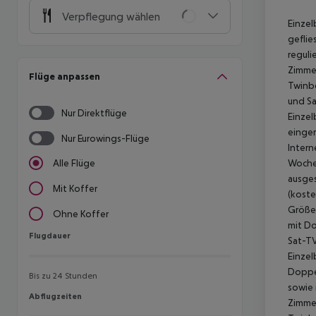
Verpflegung wählen
Einzel
geflie
reguli
Zimmer
Flüge anpassen
Twinbe
und Sa
Nur Direktflüge
Einzel
einger
Nur Eurowings-Flüge
Intern
Woche 
Alle Flüge
ausges
Mit Koffer
(koste
Größe:
Ohne Koffer
mit Do
Flugdauer
Flugdauer
Sat-TV
Einzel
Doppel
Bis zu 24 Stunden
sowie 
Abflugzeiten
Abflugzeiten
Zimmer