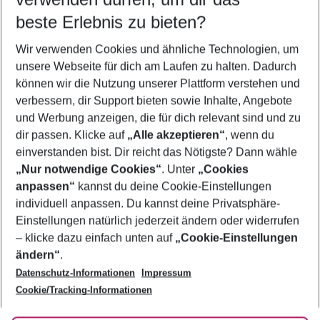
09.08.26
–
07.08.27
5-8 Nächte
beste Erlebnis zu bieten?
Wer wird verreisen
Wir verwenden Cookies und ähnliche Technologien, um
2 Erwachsene
Keine Kinder
unsere Webseite für dich am Laufen zu halten. Dadurch
können wir die Nutzung unserer Plattform verstehen und
Mehr Filter anzeigen
verbessern, dir Support bieten sowie Inhalte, Angebote
und Werbung anzeigen, die für dich relevant sind und zu
dir passen. Klicke auf
„Alle akzeptieren“
, wenn du
einverstanden bist. Dir reicht das Nötigste? Dann wähle
„Nur notwendige Cookies“
. Unter
„Cookies
anpassen“
kannst du deine Cookie-Einstellungen
Footer
Footer navigation
individuell anpassen. Du kannst deine Privatsphäre-
Über uns
Einstellungen natürlich jederzeit ändern oder widerrufen
AGB
– klicke dazu einfach unten auf
„Cookie-Einstellungen
Service & Hilfe
Bestpreisgarantie
ändern“
.
Datenschutz-Informationen
Impressum
Agenturbetreuung
Cookie-Einstellungen ändern
Folge uns
Barrierefreies Reisen
Cookie/Tracking-Informationen
Cookie-Richtlinie
Check-in
Datenschutz