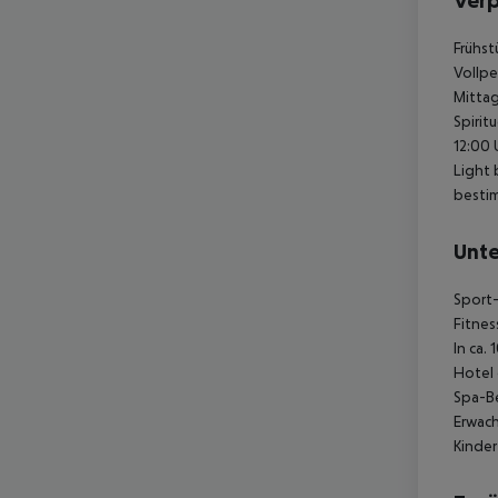
Ver
Frühst
Vollpe
Mittag
Spirit
12:00 
Light 
bestim
Unte
Sport-
Fitnes
In ca.
Hotel 
Spa-Be
Erwach
Kinder