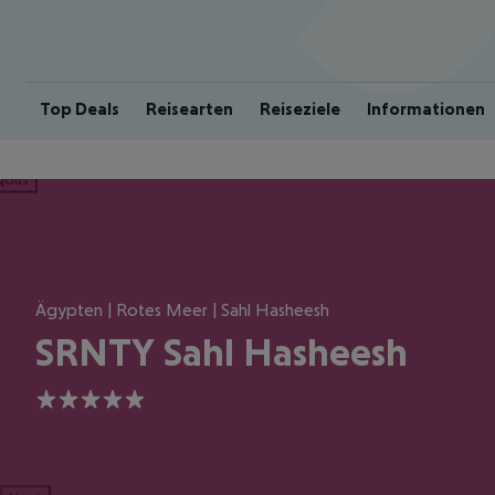
Top Deals
Reisearten
Reiseziele
Informationen
ious
Ägypten | Rotes Meer | Sahl Hasheesh
SRNTY Sahl Hasheesh
5