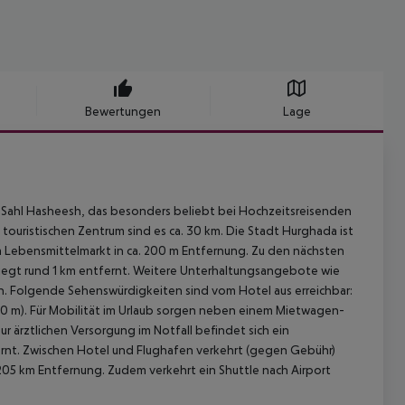
Bewertungen
Lage
c Sahl Hasheesh, das besonders beliebt bei Hochzeitsreisenden
ouristischen Zentrum sind es ca. 30 km. Die Stadt Hurghada ist
em Lebensmittelmarkt in ca. 200 m Entfernung. Zu den nächsten
liegt rund 1 km entfernt. Weitere Unterhaltungsangebote wie
den. Folgende Sehenswürdigkeiten sind vom Hotel aus erreichbar:
 500 m). Für Mobilität im Urlaub sorgen neben einem Mietwagen-
 Zur ärztlichen Versorgung im Notfall befindet sich ein
ernt. Zwischen Hotel und Flughafen verkehrt (gegen Gebühr)
a 205 km Entfernung. Zudem verkehrt ein Shuttle nach Airport