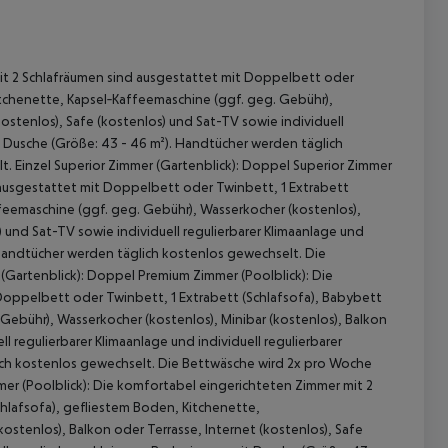
estem Boden, Kitchenette, Kapsel‑Kaffeemaschine (ggf. geg. Gebühr), Wasserkocher (kostenlos), Minibar (kostenlos), Balkon oder Terrasse, Internet (kostenlos), Safe (kostenlos) und Sat-TV sowie individuell regulierbarer Klimaanlage und individuell regulierbarer Heizung. Badezimmer mit Dusche (Größe: 43 - 46 m²). Handtücher werden täglich kostenlos gewechselt. Die Bettwäsche wird 2x pro Woche kostenlos gewechselt. Doppel Superior Zimmer (Aufschwimmen): Einzel Superior Zimmer (Swim Up): Die komfortabel eingerichteten Zimmer mit 2 Schlafräumen sind ausgestattet mit 1 Extrabett (Schlafsofa), gefliestem Boden, Kitchenette, Kapsel‑Kaffeemaschine (ggf. geg. Gebühr), Wasserkocher (kostenlos), Minibar (kostenlos), Balkon oder Terrasse, Internet (kostenlos), Safe (kostenlos) und Sat-TV sowie individuell regulierbarer Klimaanlage und individuell regulierbarer Heizung. Badezimmer mit Dusche (Größe: 43 - 46 m²). Handtücher werden täglich kostenlos gewechselt. Die Bettwäsche wird 2x pro Woche kostenlos gewechselt. Einzel Superior Zimmer (Swim Up): 2 Schlafzimmer Zimmer (Poolblick): Die komfortabel eingerichteten Zimmer mit 2 Schlafräumen sind ausgestattet mit 1 Extrabett (Schlafsofa), gefliestem Boden, Kitchenette, Kapsel‑Kaffeemaschine (ggf. geg. Gebühr), Wasserkocher (kostenlos), Minibar (kostenlos), Balkon oder Terrasse, Internet (kostenlos), Safe (kostenlos) und Sat-TV sowie individuell regulierbarer Klimaanlage und individuell regulierbarer Heizung. Badezimmer mit Dusche (Größe: 43 - 46 m²). Handtücher werden täglich kostenlos gewechselt. Die Bettwäsche wird 2x pro Woche kostenlos gewechselt. 2 Schlafzimmer Zimmer (Poolblick): Doppel Superior Zimmer: Die komfortabel eingerichteten Zimmer mit 2 Schlafräumen sind ausgestattet mit Twinbett, 1 Extrabett (Schlafsofa), gefliestem Boden, Kitchenette, Kapsel‑Kaffeemaschine (ggf. geg. Gebühr), Wasserkocher (kostenlos), Minibar (kostenlos), Balkon oder Terrasse, Internet (kostenlos), Safe (kostenlos) und Sat-TV sowie individuell regulierbarer Klimaanlage und individuell regulierbarer Heizung. Badezimmer mit Dusche (Größe: 43 - 46 m²). Handtücher werden täglich kostenlos gewechselt. Die Bettwäsche wird 2x pro Woche kostenlos gewechselt. Doppel Superior Zimmer: Einzel Superior Zimmer: Die komfortabel eingerichteten Zimmer mit 2 Schlafräumen sind ausgestattet mit Twinbett, 1 Extrabett (Schlafsofa), gefliestem Boden, Kitchenette, Kapsel‑Kaffeemaschine (ggf. geg. Gebühr), Wasserkocher (kostenlos), Minibar (kostenlos), Balkon oder Terrasse, Internet (kostenlos), Safe (kostenlos) und Sat-TV sowie individuell regulierbarer Klimaanlage und individuell regulierbarer Heizung. Badezimmer mit Dusche (Größe: 43 - 46 m²). Handtücher werden täglich kostenlos gewechselt. Die Bettwäsche wird 2x pro Woche kostenlos gewechselt. Einzel Superior Zimmer: Doppel Zimmer Club (Meerblick): Die komfortabel eingerichteten Zimmer mit 2 Schlafräumen sind ausgestattet mit 1 Extrabett (Schlafsofa), gefliestem Boden, Kitchenette, Kapsel‑Kaffeemaschine (ggf. geg. Gebühr), Wasserkocher (kostenlos), Minibar (kostenlos), Balkon oder Terrasse, Internet (kostenlos), Safe (kostenlos) und Sat-TV sowie individuell regulierbarer Klimaanlage und individuell regulierbarer Heizung. Badezimmer mit Dusche (Größe: 43 - 46 m²). Handtücher werden täglich kostenlos gewechselt. Die Bettwäsche wird 2x pro Woche kostenlos gewechselt. Doppel Zimmer Club (Meerblick): Einzelbelegung Zimmer Club (Meerblick): Die komfortabel eingerichteten Zimmer mit 2 Schlafräumen sind ausgestattet mit 1 Extrabett (Schlafsofa), gefliestem Boden, Kitchenette, Kapsel‑Kaffeemaschine (ggf. geg. Gebühr), Wasserkocher (kostenlos), Minibar (kostenlos), Balkon oder Terrasse, Internet (kostenlos), Safe (kostenlos) und Sat-TV sowie individuell regulierbarer Klimaanlage und individuell regulierbarer Heizung. Badezimmer mit Dusche (Größe: 43 - 46 m²). Handtücher werden täglich kostenlos gewechselt. Die Bettwäsche wird 2x pro Woche kostenlos gewechselt. Einzelbelegung Zimmer Club (Meerblick): Einzelbelegung Premium Zimmer (Poolblick): Die komfortabel eingerichteten Zimmer mit 2 Schlafräumen sind ausgestattet mit 1 Extrabett (Schlafsofa), gefliestem Boden, Kitchenette, Kap
 akzeptieren