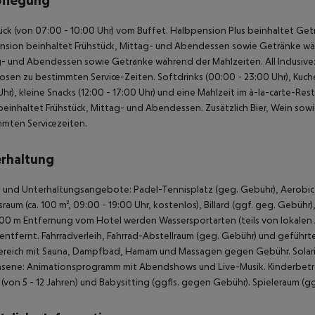
pflegung
ück (von 07:00 - 10:00 Uhr) vom Buffet. Halbpension Plus beinhaltet Ge
nsion beinhaltet Frühstück, Mittag- und Abendessen sowie Getränke wäh
- und Abendessen sowie Getränke während der Mahlzeiten. All Inclusive
uosen zu bestimmten Service-Zeiten. Softdrinks (00:00 - 23:00 Uhr), Kuch
Uhr), kleine Snacks (12:00 - 17:00 Uhr) und eine Mahlzeit im à-la-carte-Restau
beinhaltet Frühstück, Mittag- und Abendessen. Zusätzlich Bier, Wein sow
mten Servicezeiten.
rhaltung
 und Unterhaltungsangebote: Padel-Tennisplatz (geg. Gebühr), Aerobic, B
sraum (ca. 100 m², 09:00 - 19:00 Uhr, kostenlos), Billard (ggf. geg. Gebüh
 100 m Entfernung vom Hotel werden Wassersportarten (teils von lokalen
entfernt. Fahrradverleih, Fahrrad-Abstellraum (geg. Gebühr) und geführte
reich mit Sauna, Dampfbad, Hamam und Massagen gegen Gebühr. Solariu
sene: Animationsprogramm mit Abendshows und Live-Musik. Kinderbetreu
 (von 5 - 12 Jahren) und Babysitting (ggfls. gegen Gebühr). Spieleraum (gg