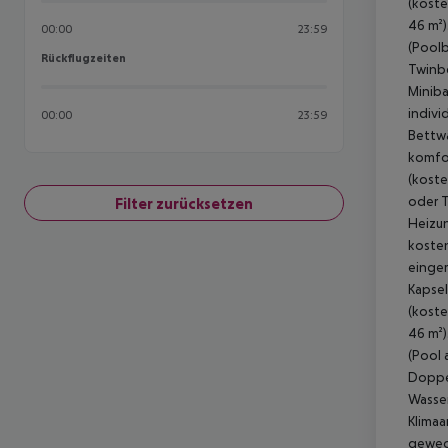
00:00
23:59
Rückflugzeiten
Rückflugzeiten
00:00
23:59
Filter zurücksetzen