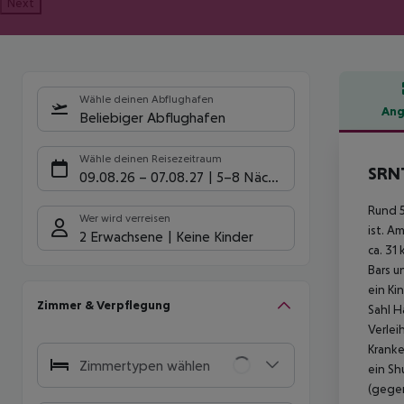
Next
Wähle deinen Abflughafen
Ang
Beliebiger Abflughafen
Hote
Wähle deinen Reisezeitraum
SRNT
09.08.26
–
07.08.27
5-8 Nächte
Rund 5
Wer wird verreisen
ist. A
2 Erwachsene
Keine Kinder
ca. 31
Bars u
ein Ki
Zimmer & Verpflegung
Sahl H
Verlei
Kranke
Zimmertypen wählen
ein Sh
(gege