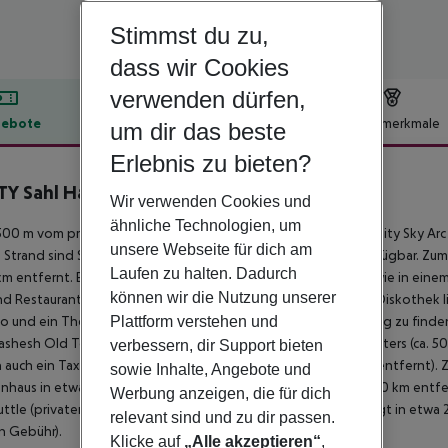
Stimmst du zu,
dass wir Cookies
verwenden dürfen,
ebote
Hotelbeschreibung
Hotelmerkmale
um dir das beste
lbeschreibung
Erlebnis zu bieten?
Y Sahl Hasheesh
Wir verwenden Cookies und
5
ähnliche Technologien, um
00 m vom privaten Sandstrand entfernt liegt das Hotel Serenity Sky Ar
unsere Webseite für dich am
m Strand sind Sonnenschirme und Sonnenliegen kostenlos verfügbar. Zum t
Laufen zu halten. Dadurch
 km entfernt. Einkaufen können Sie in diversen Geschäften sowie in ein
können wir die Nutzung unserer
nd Restaurants gelangt man nach rund 1 km. Auch die nächste Diskothek 
Plattform verstehen und
no und ein Theater sind in ca. 32 km bzw. in ca. 500 m Entfernung zu fin
ashesh Old Town (ca. 5 km), Salt Cave (ca. 7 km) und Diving Centers (ca.
verbessern, dir Support bieten
h auch ein Taxistand (ca. 1 km) und eine Bushaltestelle (ca. 5 km entfernt).
sowie Inhalte, Angebote und
nhaus in etwa 20 km Entfernung. Der Flughafen (HRG) ist ca. 20 km entf
Werbung anzeigen, die für dich
uttle (privater Bodentransfer). Ein weiterer Flughafen (RMF) liegt in etw
relevant sind und zu dir passen.
n Gebühr).
Klicke auf
„Alle akzeptieren“
,