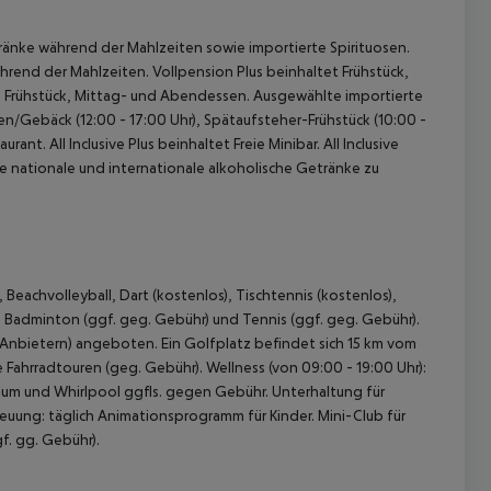
tränke während der Mahlzeiten sowie importierte Spirituosen.
rend der Mahlzeiten. Vollpension Plus beinhaltet Frühstück,
: Frühstück, Mittag- und Abendessen. Ausgewählte importierte
en/Gebäck (12:00 - 17:00 Uhr), Spätaufsteher-Frühstück (10:00 -
rant. All Inclusive Plus beinhaltet Freie Minibar. All Inclusive
ie nationale und internationale alkoholische Getränke zu
eachvolleyball, Dart (kostenlos), Tischtennis (kostenlos),
r), Badminton (ggf. geg. Gebühr) und Tennis (ggf. geg. Gebühr).
 Anbietern) angeboten. Ein Golfplatz befindet sich 15 km vom
 Fahrradtouren (geg. Gebühr). Wellness (von 09:00 - 19:00 Uhr):
m und Whirlpool ggfls. gegen Gebühr. Unterhaltung für
ung: täglich Animationsprogramm für Kinder. Mini-Club für
f. gg. Gebühr).