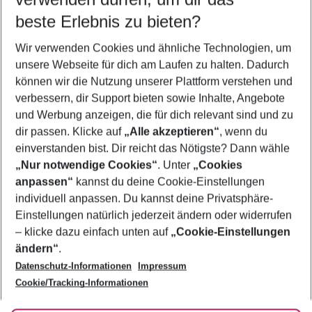
09.08.26
–
07.08.27
5-8 Nächte
beste Erlebnis zu bieten?
Wer wird verreisen
Wir verwenden Cookies und ähnliche Technologien, um
2 Erwachsene
Keine Kinder
unsere Webseite für dich am Laufen zu halten. Dadurch
können wir die Nutzung unserer Plattform verstehen und
Mehr Filter anzeigen
verbessern, dir Support bieten sowie Inhalte, Angebote
und Werbung anzeigen, die für dich relevant sind und zu
dir passen. Klicke auf
„Alle akzeptieren“
, wenn du
einverstanden bist. Dir reicht das Nötigste? Dann wähle
„Nur notwendige Cookies“
. Unter
„Cookies
anpassen“
kannst du deine Cookie-Einstellungen
Footer
Footer navigation
individuell anpassen. Du kannst deine Privatsphäre-
Über uns
Einstellungen natürlich jederzeit ändern oder widerrufen
AGB
– klicke dazu einfach unten auf
„Cookie-Einstellungen
Service & Hilfe
Bestpreisgarantie
ändern“
.
Datenschutz-Informationen
Impressum
Agenturbetreuung
Cookie-Einstellungen ändern
Folge uns
Barrierefreies Reisen
Cookie/Tracking-Informationen
Cookie-Richtlinie
Check-in
Datenschutz